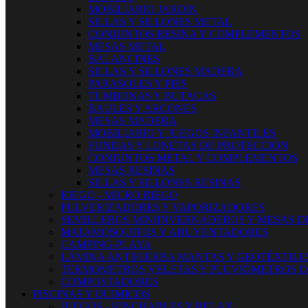
MOBILIARIO JARDIN
SILLAS Y SILLONES METAL
CONJUNTOS RESINA Y COMPLEMENTOS
MESAS METAL
BALANCINES
SILLAS Y SILLONES MADERA
PARASOLES Y PIES
TUMBONAS Y BUTACAS
BAULES Y ARCONES
MESAS MADERA
MOBILIARIO Y JUEGOS INFANTILES
FUNDAS Y LONETAS DE PROTECCIÓN
CONJUNTOS METAL Y COMPLEMENTOS
MESAS RESINAS
SILLAS Y SILLONES RESINAS
RIEGO - MICRO RIEGO
PULVERIZADORES Y VAPORIZADORES
SEMILLEROS MINIINVERNADEROS Y MESAS D
MATAMOSQUITOS Y AHUYENTADORES
CAMPING-PLAYA
LÁMINA ANTIHIERBA MANTAS Y GEOTÉXTILE
TERMOMETROS VELETAS Y PLUVIÓMETROS D
COMPOSTADORES
PISCINAS Y QUIMICOS
JUEGOS - HINCHABLES Y RELAX