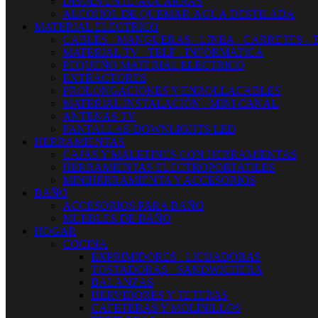
DISOLVENTE-AGUARRAS
ALCOHOL DE QUEMAR-AGUA DESTILADA
MATERIAL ELECTRICO
CABLES - MANGUERAS - LINEA - CARRETES - 
MATERIAL TV - TELF - INFORMATICA
PEQUEÑO MATERIAL ELECTRICO
EXTRACTORES
PROLONGACIONES Y ENROLLACABLES
MATERIAL INSTALACIÓN - MINI CANAL
ANTENAS TV
PANTALLAS-DOWNLIGHTS LED
HERRAMIENTAS
CAJAS Y MALETINES CON HERRAMIENTAS
HERRAMIENTAS ELECTROPORTATILES
MINIHERRAMIENTA Y ACCESORIOS
BAÑO
ACCESORIOS PARA BAÑO
MUEBLES DE BAÑO
HOGAR
COCINA
EXPRIMIDORES - LICUADORAS
TOSTADORAS - SANDWICHERA
BALANZAS
HERVIDORES Y TETERAS
CAFETERAS Y MOLINILLOS