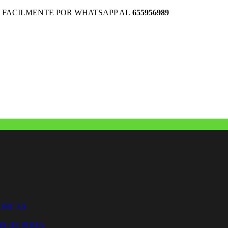
 FACILMENTE POR WHATSAPP AL
655956989
HORCAS
OS DE PODA