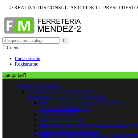
-> REALIZA TUS CONSULTAS O PIDE TU PRESUPUESTO


Cuenta
Iniciar sesión
Registrarme
Categorías

JARDIN Y CAMPING
BARBACOA Y ACCESORIOS
HERRAMIENTA MANUAL JARDIN
HACHAS MAZAS CUÑAS Y PIEDRAS
HOCES Y GUADAÑAS
CORTARRAMAS
MANGOS SUELTOS
RECOGEDORES ESCOBAS RASTRILLOS 
PALAS - PICOS Y AZADAS
SIERRAS Y HOJAS DE SIERRA - SERRUCH