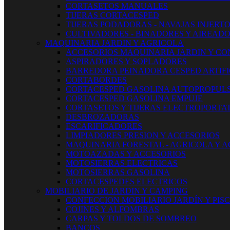
CORTASETOS MANUALES
TIJERAS CORTACESPED
TIJERAS PODADORAS - NAVAJAS INJERT
CULTIVADORES - BINADORES Y AIREAD
MAQUINARIA JARDIN Y AGRICOLA
ACCESORIOS MAQUINARIA JARDIN Y CO
ASPIRADORES Y SOPLADORES
BARREDORA PEINADORA CESPED ARTIFI
CORTABORDES
CORTACESPED GASOLINA AUTOPROPUL
CORTACESPED GASOLINA EMPUJE
CORTASETOS Y TIJERAS ELECTROPORTAT
DESBROZADORAS
ESCARIFICADORES
LIMPIADORES PRESION Y ACCESORIOS
MAQUINARIA FORESTAL - AGRICOLA Y 
MOTOAZADAS Y ACCESORIOS
MOTOSIERRAS ELECTRICAS
MOTOSIERRAS GASOLINA
CORTACESPEDES ELECTRICOS
MOBILIARIO DE JARDIN Y CAMPING
CONFECCION MOBILIARIO JARDÍN Y PIS
COJINES Y ALFOMBRAS
CARPAS Y TOLDOS DE SOMBREO
BANCOS