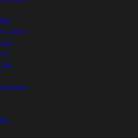
O
ORES
NSUMIBLES
CIAL
SION
ILES
ACCESORIOS
CINA