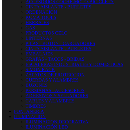
ACCESORIOS COCHE-MOTO-BICICLETA
CINTA AISLANTE - BURLETES
ORDENACION
KOMA TOOLS
HERRAJES
GAS
PRODUCTOS CELO
LINTERNAS
PILAS - BOTON - CARGADORES
CINTA AISLANTE - BURLETES
EMBALAJES
GRAPAS - TACOS - BRIDAS
ESCALERAS INDUSTRIALES Y DOMESTICAS
SIMON RACK
ZAPATOS DE PROTECCION
CUERDAS Y ALAMBRES
BUZONES
PERSIANAS - ACCESORIOS
ADHESIVOS Y SELLADORES
CABLES Y ALAMBRES
TIMBRES
FONTANERIA
ILUMINACION
ILUMINACION DECORATIVA
ILUMINACIÓN LED