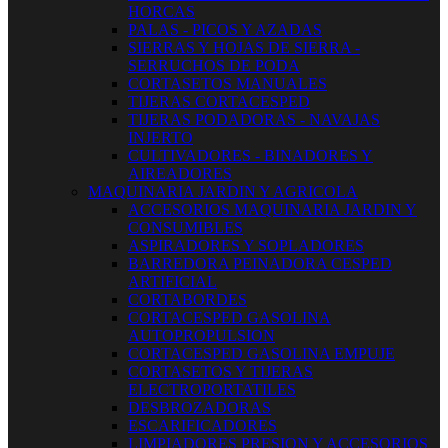
HORCAS
PALAS - PICOS Y AZADAS
SIERRAS Y HOJAS DE SIERRA -
SERRUCHOS DE PODA
CORTASETOS MANUALES
TIJERAS CORTACESPED
TIJERAS PODADORAS - NAVAJAS
INJERTO
CULTIVADORES - BINADORES Y
AIREADORES
MAQUINARIA JARDIN Y AGRICOLA
ACCESORIOS MAQUINARIA JARDIN Y
CONSUMIBLES
ASPIRADORES Y SOPLADORES
BARREDORA PEINADORA CESPED
ARTIFICIAL
CORTABORDES
CORTACESPED GASOLINA
AUTOPROPULSION
CORTACESPED GASOLINA EMPUJE
CORTASETOS Y TIJERAS
ELECTROPORTATILES
DESBROZADORAS
ESCARIFICADORES
LIMPIADORES PRESION Y ACCESORIOS