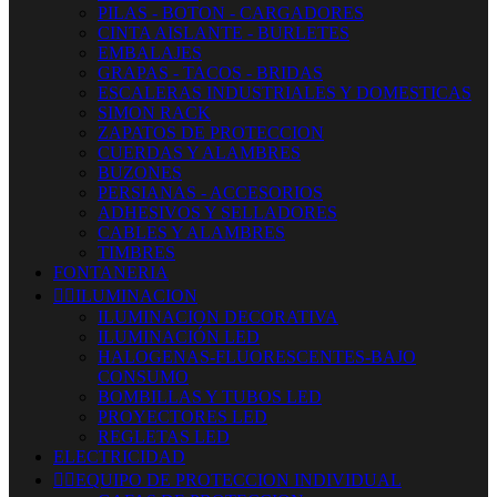
PILAS - BOTON - CARGADORES
CINTA AISLANTE - BURLETES
EMBALAJES
GRAPAS - TACOS - BRIDAS
ESCALERAS INDUSTRIALES Y DOMESTICAS
SIMON RACK
ZAPATOS DE PROTECCION
CUERDAS Y ALAMBRES
BUZONES
PERSIANAS - ACCESORIOS
ADHESIVOS Y SELLADORES
CABLES Y ALAMBRES
TIMBRES
FONTANERIA


ILUMINACION
ILUMINACION DECORATIVA
ILUMINACIÓN LED
HALOGENAS-FLUORESCENTES-BAJO
CONSUMO
BOMBILLAS Y TUBOS LED
PROYECTORES LED
REGLETAS LED
ELECTRICIDAD


EQUIPO DE PROTECCION INDIVIDUAL