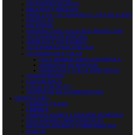
ACCESORIOS BASICOS
BROCHAS Y PINCELES
PAPEL LIJA + ACCESORIOS Y LANA DE ACERO
ESPATULAS
PALETINAS
MASKING TAKE Y PLASTICO PROTECTOR
ACCESORIOS DE PINTURA
RODILLOS Y ACCESORIOS
ACCESORIOS PARA EFECTOS


ADHESIVOS Y COLAS
COLA TERMOFUSION CON PISTOLA
ADHESIVOS DE MONTAJE
ADHESIVOS Y COLAS ESPECIFICOS
CYANOCRILATO
COLA BLANCA
COLAS CONTACTO
ADHESIVOS DE 2 COMPONENTES


DROGUERIA
LIMPIEZA VILEDA
LIMPIEZA
AMBIENTADORES Y ABSORBE HUMEDAD
RASCADORES-LIMPIACRISTALES
DESATASCADORES Y COMPLEMENTOS
ROLLOS