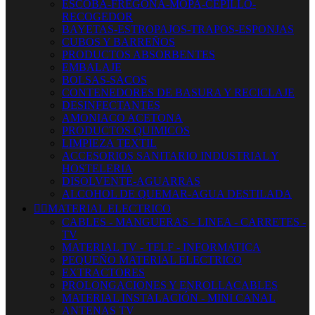
ESCOBA-FREGONA-MOPA-CEPILLO-
RECOGEDOR
BAYETAS-ESTROPAJOS-TRAPOS-ESPONJAS
CUBOS Y BARREÑOS
PRODUCTOS ABSORBENTES
EMBALAJE
BOLSAS-SACOS
CONTENEDORES DE BASURA Y RECICLAJE
DESINFECTANTES
AMONIACO ACETONA
PRODUCTOS QUIMICOS
LIMPIEZA TEXTIL
ACCESORIOS SANITARIO INDUSTRIAL Y
HOSTELERIA
DISOLVENTE-AGUARRAS
ALCOHOL DE QUEMAR-AGUA DESTILADA


MATERIAL ELECTRICO
CABLES - MANGUERAS - LINEA - CARRETES -
TV
MATERIAL TV - TELF - INFORMATICA
PEQUEÑO MATERIAL ELECTRICO
EXTRACTORES
PROLONGACIONES Y ENROLLACABLES
MATERIAL INSTALACIÓN - MINI CANAL
ANTENAS TV