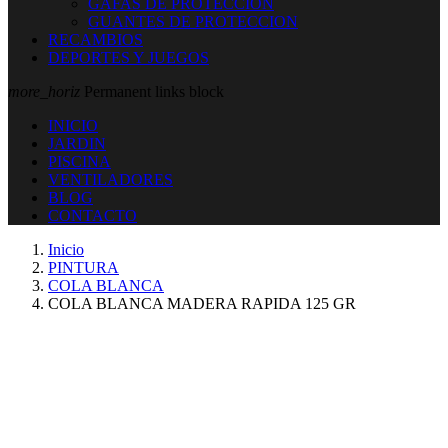
GAFAS DE PROTECCION
GUANTES DE PROTECCION
RECAMBIOS
DEPORTES Y JUEGOS
more_horiz
Permanent links block
INICIO
JARDIN
PISCINA
VENTILADORES
BLOG
CONTACTO
Inicio
PINTURA
COLA BLANCA
COLA BLANCA MADERA RAPIDA 125 GR