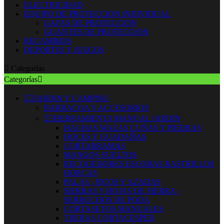
ELECTRICIDAD
EQUIPO DE PROTECCION INDIVIDUAL
GAFAS DE PROTECCION
GUANTES DE PROTECCION
RECAMBIOS
DEPORTES Y JUEGOS

Categorías
Categorías



JARDIN Y CAMPING
BARBACOA Y ACCESORIOS


HERRAMIENTA MANUAL JARDIN
HACHAS MAZAS CUÑAS Y PIEDRAS
HOCES Y GUADAÑAS
CORTARRAMAS
MANGOS SUELTOS
RECOGEDORES ESCOBAS RASTRILLOS
HORCAS
PALAS - PICOS Y AZADAS
SIERRAS Y HOJAS DE SIERRA -
SERRUCHOS DE PODA
CORTASETOS MANUALES
TIJERAS CORTACESPED