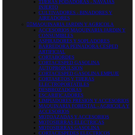
TIJERAS PODADORAS - NAVAJAS
INJERTO
CULTIVADORES - BINADORES Y
AIREADORES


MAQUINARIA JARDIN Y AGRICOLA
ACCESORIOS MAQUINARIA JARDIN Y
CONSUMIBLES
ASPIRADORES Y SOPLADORES
BARREDORA PEINADORA CESPED
ARTIFICIAL
CORTABORDES
CORTACESPED GASOLINA
AUTOPROPULSION
CORTACESPED GASOLINA EMPUJE
CORTASETOS Y TIJERAS
ELECTROPORTATILES
DESBROZADORAS
ESCARIFICADORES
LIMPIADORES PRESION Y ACCESORIOS
MAQUINARIA FORESTAL - AGRICOLA Y
ACCESORIOS
MOTOAZADAS Y ACCESORIOS
MOTOSIERRAS ELECTRICAS
MOTOSIERRAS GASOLINA
CORTACESPEDES ELECTRICOS