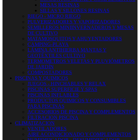
MESAS RESINAS
SILLAS Y SILLONES RESINAS
RIEGO - MICRO RIEGO
PULVERIZADORES Y VAPORIZADORES
SEMILLEROS MINIINVERNADEROS Y MESAS
DE CULTIVO
MATAMOSQUITOS Y AHUYENTADORES
CAMPING-PLAYA
LÁMINA ANTIHIERBA MANTAS Y
GEOTÉXTILES CULTIVO
TERMOMETROS VELETAS Y PLUVIÓMETROS
DE JARDÍN
COMPOSTADORES
PISCINAS Y QUIMICOS
JUEGOS - HINCHABLES Y RELAX
PISCINAS SUPERFICIE Y SPAS
PISCINAS INFLABLES
PRODUCTOS QUIMICOS Y CONSUMIBLES
PARA PISCINAS
ACCESORIOS DE PISCINA Y COMPLEMENTOS
FILTRACION PISCINA
CLIMATIZACION
VENTILADORES
AIRE ACONDICIONADO Y COMPLEMENTOS
HUMIDIFICADOR - DESUMIDIFICADOR -