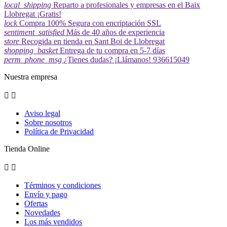
local_shipping
Reparto a profesionales y empresas en el Baix
Llobregat ¡Gratis!
lock
Compra 100% Segura con encriptación SSL
sentiment_satisfied
Más de 40 años de experiencia
store
Recogida en tienda en Sant Boi de Llobregat
shopping_basket
Entrega de tu compra en 5-7 días
perm_phone_msg
¿Tienes dudas? ¡Llámanos! 936615049
Nuestra empresa


Aviso legal
Sobre nosotros
Política de Privacidad
Tienda Online


Términos y condiciones
Envío y pago
Ofertas
Novedades
Los más vendidos