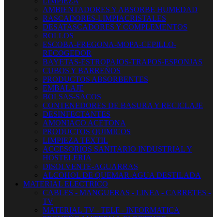
LIMPIEZA
AMBIENTADORES Y ABSORBE HUMEDAD
RASCADORES-LIMPIACRISTALES
DESATASCADORES Y COMPLEMENTOS
ROLLOS
ESCOBA-FREGONA-MOPA-CEPILLO-
RECOGEDOR
BAYETAS-ESTROPAJOS-TRAPOS-ESPONJAS
CUBOS Y BARREÑOS
PRODUCTOS ABSORBENTES
EMBALAJE
BOLSAS-SACOS
CONTENEDORES DE BASURA Y RECICLAJE
DESINFECTANTES
AMONIACO ACETONA
PRODUCTOS QUIMICOS
LIMPIEZA TEXTIL
ACCESORIOS SANITARIO INDUSTRIAL Y
HOSTELERIA
DISOLVENTE-AGUARRAS
ALCOHOL DE QUEMAR-AGUA DESTILADA
MATERIAL ELECTRICO
CABLES - MANGUERAS - LINEA - CARRETES -
TV
MATERIAL TV - TELF - INFORMATICA