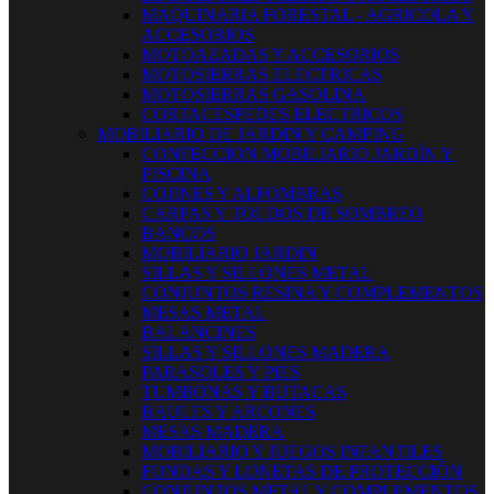
MAQUINARIA FORESTAL - AGRICOLA Y
ACCESORIOS
MOTOAZADAS Y ACCESORIOS
MOTOSIERRAS ELECTRICAS
MOTOSIERRAS GASOLINA
CORTACESPEDES ELECTRICOS
MOBILIARIO DE JARDIN Y CAMPING
CONFECCION MOBILIARIO JARDÍN Y
PISCINA
COJINES Y ALFOMBRAS
CARPAS Y TOLDOS DE SOMBREO
BANCOS
MOBILIARIO JARDIN
SILLAS Y SILLONES METAL
CONJUNTOS RESINA Y COMPLEMENTOS
MESAS METAL
BALANCINES
SILLAS Y SILLONES MADERA
PARASOLES Y PIES
TUMBONAS Y BUTACAS
BAULES Y ARCONES
MESAS MADERA
MOBILIARIO Y JUEGOS INFANTILES
FUNDAS Y LONETAS DE PROTECCIÓN
CONJUNTOS METAL Y COMPLEMENTOS