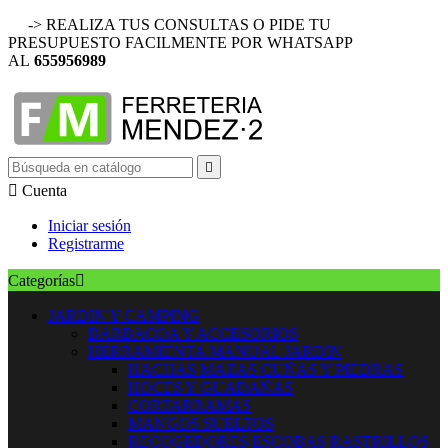
-> REALIZA TUS CONSULTAS O PIDE TU
PRESUPUESTO FACILMENTE POR WHATSAPP
AL
655956989


Cuenta
Iniciar sesión
Registrarme
Categorías

JARDIN Y CAMPING
BARBACOA Y ACCESORIOS
HERRAMIENTA MANUAL JARDIN
HACHAS MAZAS CUÑAS Y PIEDRAS
HOCES Y GUADAÑAS
CORTARRAMAS
MANGOS SUELTOS
RECOGEDORES ESCOBAS RASTRILLOS