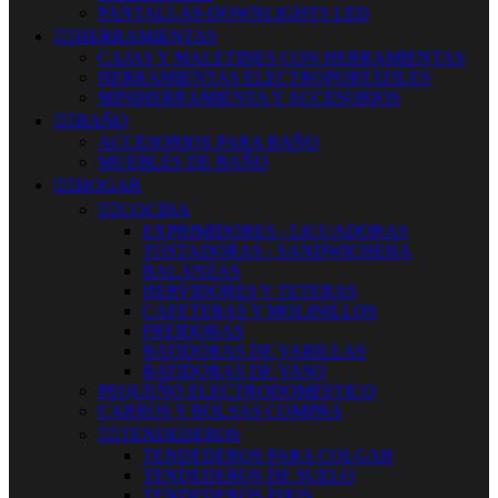
PANTALLAS-DOWNLIGHTS LED


HERRAMIENTAS
CAJAS Y MALETINES CON HERRAMIENTAS
HERRAMIENTAS ELECTROPORTATILES
MINIHERRAMIENTA Y ACCESORIOS


BAÑO
ACCESORIOS PARA BAÑO
MUEBLES DE BAÑO


HOGAR


COCINA
EXPRIMIDORES - LICUADORAS
TOSTADORAS - SANDWICHERA
BALANZAS
HERVIDORES Y TETERAS
CAFETERAS Y MOLINILLOS
FREIDORAS
BATIDORAS DE VARILLAS
BATIDORAS DE VASO
PEQUEÑO ELECTRODOMESTICO
CARROS Y BOLSAS COMPRA


TENDEDEROS
TENDEDEROS PARA COLGAR
TENDEDEROS DE SUELO
TENDEDEROS FIJOS