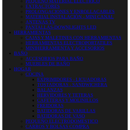
PEQUEÑO MATERIAL ELECTRICO
EXTRACTORES
PROLONGACIONES Y ENROLLACABLES
MATERIAL INSTALACIÓN - MINI CANAL
ANTENAS TV
PANTALLAS-DOWNLIGHTS LED
HERRAMIENTAS
CAJAS Y MALETINES CON HERRAMIENTAS
HERRAMIENTAS ELECTROPORTATILES
MINIHERRAMIENTA Y ACCESORIOS
BAÑO
ACCESORIOS PARA BAÑO
MUEBLES DE BAÑO
HOGAR
COCINA
EXPRIMIDORES - LICUADORAS
TOSTADORAS - SANDWICHERA
BALANZAS
HERVIDORES Y TETERAS
CAFETERAS Y MOLINILLOS
FREIDORAS
BATIDORAS DE VARILLAS
BATIDORAS DE VASO
PEQUEÑO ELECTRODOMESTICO
CARROS Y BOLSAS COMPRA