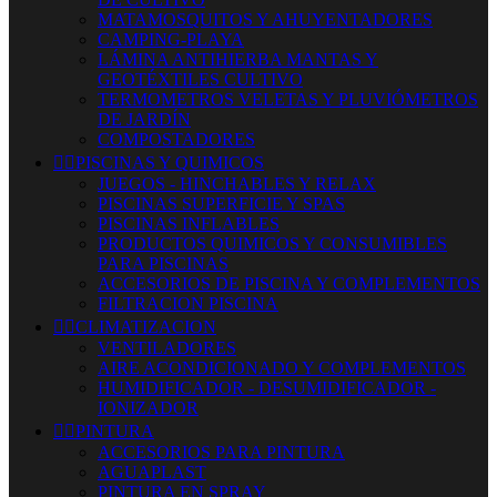
MATAMOSQUITOS Y AHUYENTADORES
CAMPING-PLAYA
LÁMINA ANTIHIERBA MANTAS Y
GEOTÉXTILES CULTIVO
TERMOMETROS VELETAS Y PLUVIÓMETROS
DE JARDÍN
COMPOSTADORES


PISCINAS Y QUIMICOS
JUEGOS - HINCHABLES Y RELAX
PISCINAS SUPERFICIE Y SPAS
PISCINAS INFLABLES
PRODUCTOS QUIMICOS Y CONSUMIBLES
PARA PISCINAS
ACCESORIOS DE PISCINA Y COMPLEMENTOS
FILTRACION PISCINA


CLIMATIZACION
VENTILADORES
AIRE ACONDICIONADO Y COMPLEMENTOS
HUMIDIFICADOR - DESUMIDIFICADOR -
IONIZADOR


PINTURA
ACCESORIOS PARA PINTURA
AGUAPLAST
PINTURA EN SPRAY