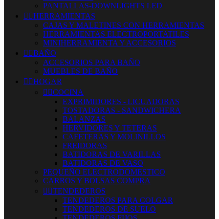
PANTALLAS-DOWNLIGHTS LED


HERRAMIENTAS
CAJAS Y MALETINES CON HERRAMIENTAS
HERRAMIENTAS ELECTROPORTATILES
MINIHERRAMIENTA Y ACCESORIOS


BAÑO
ACCESORIOS PARA BAÑO
MUEBLES DE BAÑO


HOGAR


COCINA
EXPRIMIDORES - LICUADORAS
TOSTADORAS - SANDWICHERA
BALANZAS
HERVIDORES Y TETERAS
CAFETERAS Y MOLINILLOS
FREIDORAS
BATIDORAS DE VARILLAS
BATIDORAS DE VASO
PEQUEÑO ELECTRODOMESTICO
CARROS Y BOLSAS COMPRA


TENDEDEROS
TENDEDEROS PARA COLGAR
TENDEDEROS DE SUELO
TENDEDEROS FIJOS