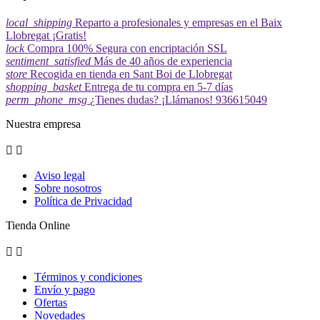
local_shipping
Reparto a profesionales y empresas en el Baix
Llobregat ¡Gratis!
lock
Compra 100% Segura con encriptación SSL
sentiment_satisfied
Más de 40 años de experiencia
store
Recogida en tienda en Sant Boi de Llobregat
shopping_basket
Entrega de tu compra en 5-7 días
perm_phone_msg
¿Tienes dudas? ¡Llámanos! 936615049
Nuestra empresa


Aviso legal
Sobre nosotros
Política de Privacidad
Tienda Online


Términos y condiciones
Envío y pago
Ofertas
Novedades