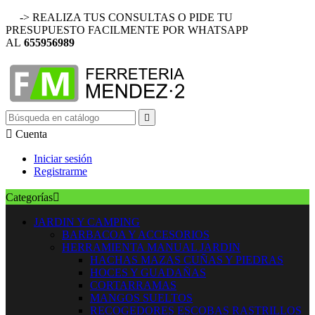
-> REALIZA TUS CONSULTAS O PIDE TU
PRESUPUESTO FACILMENTE POR WHATSAPP
AL
655956989


Cuenta
Iniciar sesión
Registrarme
Categorías

JARDIN Y CAMPING
BARBACOA Y ACCESORIOS
HERRAMIENTA MANUAL JARDIN
HACHAS MAZAS CUÑAS Y PIEDRAS
HOCES Y GUADAÑAS
CORTARRAMAS
MANGOS SUELTOS
RECOGEDORES ESCOBAS RASTRILLOS