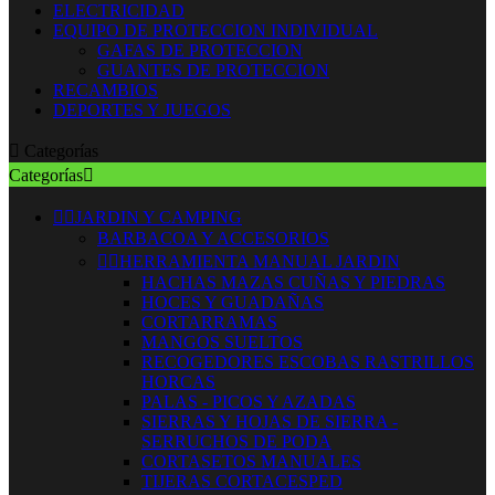
ELECTRICIDAD
EQUIPO DE PROTECCION INDIVIDUAL
GAFAS DE PROTECCION
GUANTES DE PROTECCION
RECAMBIOS
DEPORTES Y JUEGOS

Categorías
Categorías



JARDIN Y CAMPING
BARBACOA Y ACCESORIOS


HERRAMIENTA MANUAL JARDIN
HACHAS MAZAS CUÑAS Y PIEDRAS
HOCES Y GUADAÑAS
CORTARRAMAS
MANGOS SUELTOS
RECOGEDORES ESCOBAS RASTRILLOS
HORCAS
PALAS - PICOS Y AZADAS
SIERRAS Y HOJAS DE SIERRA -
SERRUCHOS DE PODA
CORTASETOS MANUALES
TIJERAS CORTACESPED