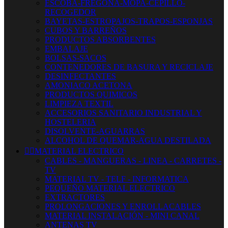
ESCOBA-FREGONA-MOPA-CEPILLO-
RECOGEDOR
BAYETAS-ESTROPAJOS-TRAPOS-ESPONJAS
CUBOS Y BARREÑOS
PRODUCTOS ABSORBENTES
EMBALAJE
BOLSAS-SACOS
CONTENEDORES DE BASURA Y RECICLAJE
DESINFECTANTES
AMONIACO ACETONA
PRODUCTOS QUIMICOS
LIMPIEZA TEXTIL
ACCESORIOS SANITARIO INDUSTRIAL Y
HOSTELERIA
DISOLVENTE-AGUARRAS
ALCOHOL DE QUEMAR-AGUA DESTILADA


MATERIAL ELECTRICO
CABLES - MANGUERAS - LINEA - CARRETES -
TV
MATERIAL TV - TELF - INFORMATICA
PEQUEÑO MATERIAL ELECTRICO
EXTRACTORES
PROLONGACIONES Y ENROLLACABLES
MATERIAL INSTALACIÓN - MINI CANAL
ANTENAS TV