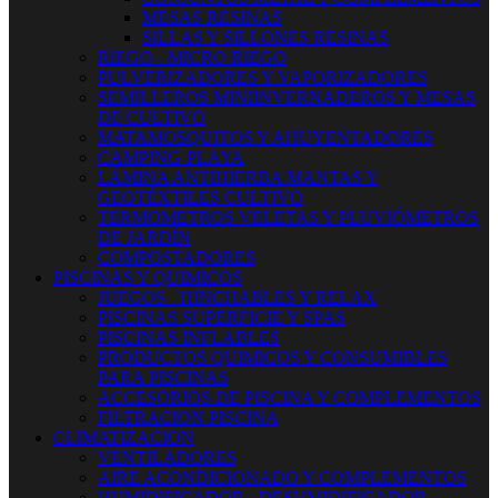
MESAS RESINAS
SILLAS Y SILLONES RESINAS
RIEGO - MICRO RIEGO
PULVERIZADORES Y VAPORIZADORES
SEMILLEROS MINIINVERNADEROS Y MESAS
DE CULTIVO
MATAMOSQUITOS Y AHUYENTADORES
CAMPING-PLAYA
LÁMINA ANTIHIERBA MANTAS Y
GEOTÉXTILES CULTIVO
TERMOMETROS VELETAS Y PLUVIÓMETROS
DE JARDÍN
COMPOSTADORES
PISCINAS Y QUIMICOS
JUEGOS - HINCHABLES Y RELAX
PISCINAS SUPERFICIE Y SPAS
PISCINAS INFLABLES
PRODUCTOS QUIMICOS Y CONSUMIBLES
PARA PISCINAS
ACCESORIOS DE PISCINA Y COMPLEMENTOS
FILTRACION PISCINA
CLIMATIZACION
VENTILADORES
AIRE ACONDICIONADO Y COMPLEMENTOS
HUMIDIFICADOR - DESUMIDIFICADOR -