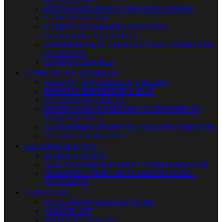
MATAMOSQUITOS Y AHUYENTADORES
CAMPING-PLAYA
LÁMINA ANTIHIERBA MANTAS Y
GEOTÉXTILES CULTIVO
TERMOMETROS VELETAS Y PLUVIÓMETROS
DE JARDÍN
COMPOSTADORES


PISCINAS Y QUIMICOS
JUEGOS - HINCHABLES Y RELAX
PISCINAS SUPERFICIE Y SPAS
PISCINAS INFLABLES
PRODUCTOS QUIMICOS Y CONSUMIBLES
PARA PISCINAS
ACCESORIOS DE PISCINA Y COMPLEMENTOS
FILTRACION PISCINA


CLIMATIZACION
VENTILADORES
AIRE ACONDICIONADO Y COMPLEMENTOS
HUMIDIFICADOR - DESUMIDIFICADOR -
IONIZADOR


PINTURA
ACCESORIOS PARA PINTURA
AGUAPLAST
PINTURA EN SPRAY