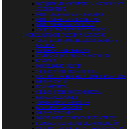
MAQUINARIA FORESTAL - AGRICOLA Y
ACCESORIOS
MOTOAZADAS Y ACCESORIOS
MOTOSIERRAS ELECTRICAS
MOTOSIERRAS GASOLINA
CORTACESPEDES ELECTRICOS
MOBILIARIO DE JARDIN Y CAMPING
CONFECCION MOBILIARIO JARDÍN Y
PISCINA
COJINES Y ALFOMBRAS
CARPAS Y TOLDOS DE SOMBREO
BANCOS
MOBILIARIO JARDIN
SILLAS Y SILLONES METAL
CONJUNTOS RESINA Y COMPLEMENTOS
MESAS METAL
BALANCINES
SILLAS Y SILLONES MADERA
PARASOLES Y PIES
TUMBONAS Y BUTACAS
BAULES Y ARCONES
MESAS MADERA
MOBILIARIO Y JUEGOS INFANTILES
FUNDAS Y LONETAS DE PROTECCIÓN
CONJUNTOS METAL Y COMPLEMENTOS