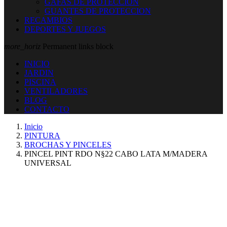
GAFAS DE PROTECCION
GUANTES DE PROTECCION
RECAMBIOS
DEPORTES Y JUEGOS
more_horiz
Permanent links block
INICIO
JARDIN
PISCINA
VENTILADORES
BLOG
CONTACTO
Inicio
PINTURA
BROCHAS Y PINCELES
PINCEL PINT RDO N§22 CABO LATA M/MADERA
UNIVERSAL