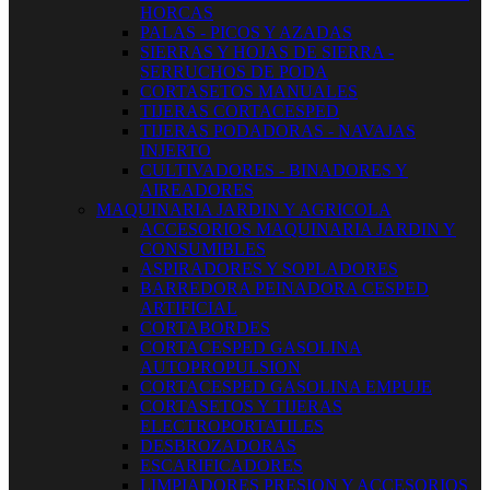
HORCAS
PALAS - PICOS Y AZADAS
SIERRAS Y HOJAS DE SIERRA -
SERRUCHOS DE PODA
CORTASETOS MANUALES
TIJERAS CORTACESPED
TIJERAS PODADORAS - NAVAJAS
INJERTO
CULTIVADORES - BINADORES Y
AIREADORES
MAQUINARIA JARDIN Y AGRICOLA
ACCESORIOS MAQUINARIA JARDIN Y
CONSUMIBLES
ASPIRADORES Y SOPLADORES
BARREDORA PEINADORA CESPED
ARTIFICIAL
CORTABORDES
CORTACESPED GASOLINA
AUTOPROPULSION
CORTACESPED GASOLINA EMPUJE
CORTASETOS Y TIJERAS
ELECTROPORTATILES
DESBROZADORAS
ESCARIFICADORES
LIMPIADORES PRESION Y ACCESORIOS