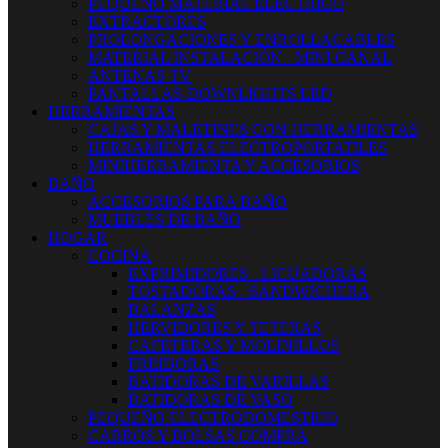
PEQUEÑO MATERIAL ELECTRICO
EXTRACTORES
PROLONGACIONES Y ENROLLACABLES
MATERIAL INSTALACIÓN - MINI CANAL
ANTENAS TV
PANTALLAS-DOWNLIGHTS LED
HERRAMIENTAS
CAJAS Y MALETINES CON HERRAMIENTAS
HERRAMIENTAS ELECTROPORTATILES
MINIHERRAMIENTA Y ACCESORIOS
BAÑO
ACCESORIOS PARA BAÑO
MUEBLES DE BAÑO
HOGAR
COCINA
EXPRIMIDORES - LICUADORAS
TOSTADORAS - SANDWICHERA
BALANZAS
HERVIDORES Y TETERAS
CAFETERAS Y MOLINILLOS
FREIDORAS
BATIDORAS DE VARILLAS
BATIDORAS DE VASO
PEQUEÑO ELECTRODOMESTICO
CARROS Y BOLSAS COMPRA