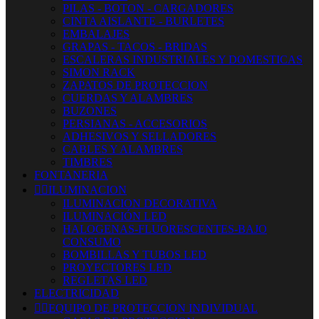
PILAS - BOTON - CARGADORES
CINTA AISLANTE - BURLETES
EMBALAJES
GRAPAS - TACOS - BRIDAS
ESCALERAS INDUSTRIALES Y DOMESTICAS
SIMON RACK
ZAPATOS DE PROTECCION
CUERDAS Y ALAMBRES
BUZONES
PERSIANAS - ACCESORIOS
ADHESIVOS Y SELLADORES
CABLES Y ALAMBRES
TIMBRES
FONTANERIA


ILUMINACION
ILUMINACION DECORATIVA
ILUMINACIÓN LED
HALOGENAS-FLUORESCENTES-BAJO
CONSUMO
BOMBILLAS Y TUBOS LED
PROYECTORES LED
REGLETAS LED
ELECTRICIDAD


EQUIPO DE PROTECCION INDIVIDUAL