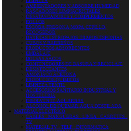
LIMPIEZA
AMBIENTADORES Y ABSORBE HUMEDAD
RASCADORES-LIMPIACRISTALES
DESATASCADORES Y COMPLEMENTOS
ROLLOS
ESCOBA-FREGONA-MOPA-CEPILLO-
RECOGEDOR
BAYETAS-ESTROPAJOS-TRAPOS-ESPONJAS
CUBOS Y BARREÑOS
PRODUCTOS ABSORBENTES
EMBALAJE
BOLSAS-SACOS
CONTENEDORES DE BASURA Y RECICLAJE
DESINFECTANTES
AMONIACO ACETONA
PRODUCTOS QUIMICOS
LIMPIEZA TEXTIL
ACCESORIOS SANITARIO INDUSTRIAL Y
HOSTELERIA
DISOLVENTE-AGUARRAS
ALCOHOL DE QUEMAR-AGUA DESTILADA
MATERIAL ELECTRICO
CABLES - MANGUERAS - LINEA - CARRETES -
TV
MATERIAL TV - TELF - INFORMATICA