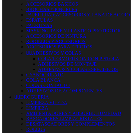
ACCESORIOS BASICOS
BROCHAS Y PINCELES
PAPEL LIJA + ACCESORIOS Y LANA DE ACERO
ESPATULAS
PALETINAS
MASKING TAKE Y PLASTICO PROTECTOR
ACCESORIOS DE PINTURA
RODILLOS Y ACCESORIOS
ACCESORIOS PARA EFECTOS


ADHESIVOS Y COLAS
COLA TERMOFUSION CON PISTOLA
ADHESIVOS DE MONTAJE
ADHESIVOS Y COLAS ESPECIFICOS
CYANOCRILATO
COLA BLANCA
COLAS CONTACTO
ADHESIVOS DE 2 COMPONENTES


DROGUERIA
LIMPIEZA VILEDA
LIMPIEZA
AMBIENTADORES Y ABSORBE HUMEDAD
RASCADORES-LIMPIACRISTALES
DESATASCADORES Y COMPLEMENTOS
ROLLOS