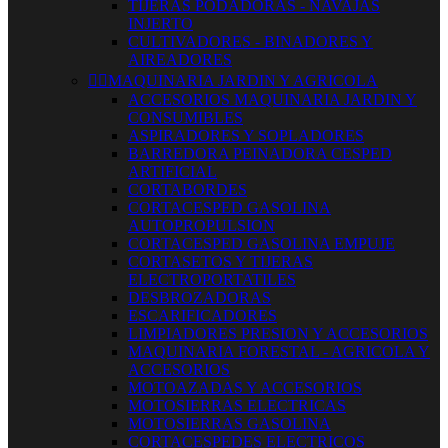
TIJERAS PODADORAS - NAVAJAS
INJERTO
CULTIVADORES - BINADORES Y
AIREADORES


MAQUINARIA JARDIN Y AGRICOLA
ACCESORIOS MAQUINARIA JARDIN Y
CONSUMIBLES
ASPIRADORES Y SOPLADORES
BARREDORA PEINADORA CESPED
ARTIFICIAL
CORTABORDES
CORTACESPED GASOLINA
AUTOPROPULSION
CORTACESPED GASOLINA EMPUJE
CORTASETOS Y TIJERAS
ELECTROPORTATILES
DESBROZADORAS
ESCARIFICADORES
LIMPIADORES PRESION Y ACCESORIOS
MAQUINARIA FORESTAL - AGRICOLA Y
ACCESORIOS
MOTOAZADAS Y ACCESORIOS
MOTOSIERRAS ELECTRICAS
MOTOSIERRAS GASOLINA
CORTACESPEDES ELECTRICOS