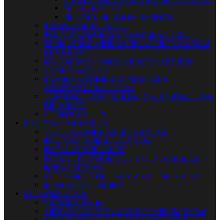
MESAS RESINAS
SILLAS Y SILLONES RESINAS
RIEGO - MICRO RIEGO
PULVERIZADORES Y VAPORIZADORES
SEMILLEROS MINIINVERNADEROS Y MESAS
DE CULTIVO
MATAMOSQUITOS Y AHUYENTADORES
CAMPING-PLAYA
LÁMINA ANTIHIERBA MANTAS Y
GEOTÉXTILES CULTIVO
TERMOMETROS VELETAS Y PLUVIÓMETROS
DE JARDÍN
COMPOSTADORES
PISCINAS Y QUIMICOS
JUEGOS - HINCHABLES Y RELAX
PISCINAS SUPERFICIE Y SPAS
PISCINAS INFLABLES
PRODUCTOS QUIMICOS Y CONSUMIBLES
PARA PISCINAS
ACCESORIOS DE PISCINA Y COMPLEMENTOS
FILTRACION PISCINA
CLIMATIZACION
VENTILADORES
AIRE ACONDICIONADO Y COMPLEMENTOS
HUMIDIFICADOR - DESUMIDIFICADOR -