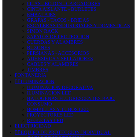
PILAS - BOTON - CARGADORES
CINTA AISLANTE - BURLETES
EMBALAJES
GRAPAS - TACOS - BRIDAS
ESCALERAS INDUSTRIALES Y DOMESTICAS
SIMON RACK
ZAPATOS DE PROTECCION
CUERDAS Y ALAMBRES
BUZONES
PERSIANAS - ACCESORIOS
ADHESIVOS Y SELLADORES
CABLES Y ALAMBRES
TIMBRES
FONTANERIA


ILUMINACION
ILUMINACION DECORATIVA
ILUMINACIÓN LED
HALOGENAS-FLUORESCENTES-BAJO
CONSUMO
BOMBILLAS Y TUBOS LED
PROYECTORES LED
REGLETAS LED
ELECTRICIDAD


EQUIPO DE PROTECCION INDIVIDUAL