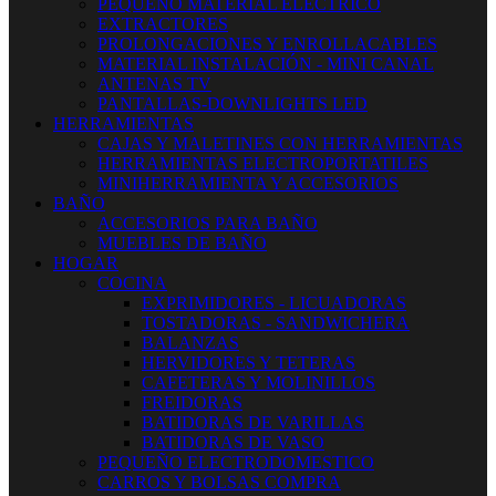
PEQUEÑO MATERIAL ELECTRICO
EXTRACTORES
PROLONGACIONES Y ENROLLACABLES
MATERIAL INSTALACIÓN - MINI CANAL
ANTENAS TV
PANTALLAS-DOWNLIGHTS LED
HERRAMIENTAS
CAJAS Y MALETINES CON HERRAMIENTAS
HERRAMIENTAS ELECTROPORTATILES
MINIHERRAMIENTA Y ACCESORIOS
BAÑO
ACCESORIOS PARA BAÑO
MUEBLES DE BAÑO
HOGAR
COCINA
EXPRIMIDORES - LICUADORAS
TOSTADORAS - SANDWICHERA
BALANZAS
HERVIDORES Y TETERAS
CAFETERAS Y MOLINILLOS
FREIDORAS
BATIDORAS DE VARILLAS
BATIDORAS DE VASO
PEQUEÑO ELECTRODOMESTICO
CARROS Y BOLSAS COMPRA