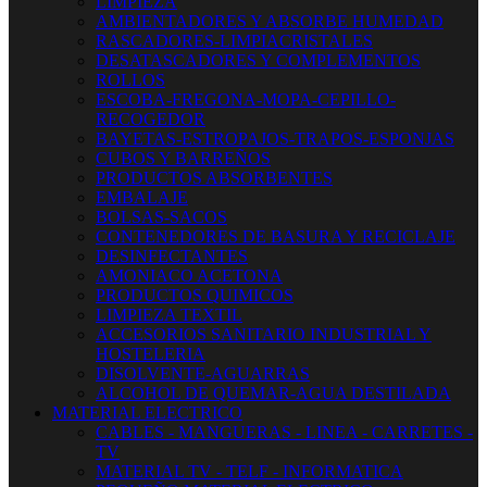
LIMPIEZA
AMBIENTADORES Y ABSORBE HUMEDAD
RASCADORES-LIMPIACRISTALES
DESATASCADORES Y COMPLEMENTOS
ROLLOS
ESCOBA-FREGONA-MOPA-CEPILLO-
RECOGEDOR
BAYETAS-ESTROPAJOS-TRAPOS-ESPONJAS
CUBOS Y BARREÑOS
PRODUCTOS ABSORBENTES
EMBALAJE
BOLSAS-SACOS
CONTENEDORES DE BASURA Y RECICLAJE
DESINFECTANTES
AMONIACO ACETONA
PRODUCTOS QUIMICOS
LIMPIEZA TEXTIL
ACCESORIOS SANITARIO INDUSTRIAL Y
HOSTELERIA
DISOLVENTE-AGUARRAS
ALCOHOL DE QUEMAR-AGUA DESTILADA
MATERIAL ELECTRICO
CABLES - MANGUERAS - LINEA - CARRETES -
TV
MATERIAL TV - TELF - INFORMATICA