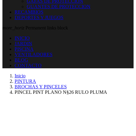
GAFAS DE PROTECCION
GUANTES DE PROTECCION
RECAMBIOS
DEPORTES Y JUEGOS
more_horiz
Permanent links block
INICIO
JARDIN
PISCINA
VENTILADORES
BLOG
CONTACTO
Inicio
PINTURA
BROCHAS Y PINCELES
PINCEL PINT PLANO N§26 RULO PLUMA