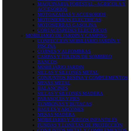
MAQUINARIA FORESTAL - AGRICOLA Y
ACCESORIOS
MOTOAZADAS Y ACCESORIOS
MOTOSIERRAS ELECTRICAS
MOTOSIERRAS GASOLINA
CORTACESPEDES ELECTRICOS
MOBILIARIO DE JARDIN Y CAMPING
CONFECCION MOBILIARIO JARDÍN Y
PISCINA
COJINES Y ALFOMBRAS
CARPAS Y TOLDOS DE SOMBREO
BANCOS
MOBILIARIO JARDIN
SILLAS Y SILLONES METAL
CONJUNTOS RESINA Y COMPLEMENTOS
MESAS METAL
BALANCINES
SILLAS Y SILLONES MADERA
PARASOLES Y PIES
TUMBONAS Y BUTACAS
BAULES Y ARCONES
MESAS MADERA
MOBILIARIO Y JUEGOS INFANTILES
FUNDAS Y LONETAS DE PROTECCIÓN
CONJUNTOS METAL Y COMPLEMENTOS