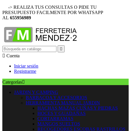
-> REALIZA TUS CONSULTAS O PIDE TU
PRESUPUESTO FACILMENTE POR WHATSAPP
AL
655956989


Cuenta
Iniciar sesión
Registrarme
Categorías

JARDIN Y CAMPING
BARBACOA Y ACCESORIOS
HERRAMIENTA MANUAL JARDIN
HACHAS MAZAS CUÑAS Y PIEDRAS
HOCES Y GUADAÑAS
CORTARRAMAS
MANGOS SUELTOS
RECOGEDORES ESCOBAS RASTRILLOS