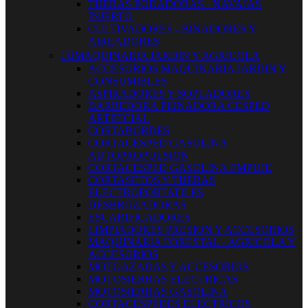
TIJERAS PODADORAS - NAVAJAS
INJERTO
CULTIVADORES - BINADORES Y
AIREADORES


MAQUINARIA JARDIN Y AGRICOLA
ACCESORIOS MAQUINARIA JARDIN Y
CONSUMIBLES
ASPIRADORES Y SOPLADORES
BARREDORA PEINADORA CESPED
ARTIFICIAL
CORTABORDES
CORTACESPED GASOLINA
AUTOPROPULSION
CORTACESPED GASOLINA EMPUJE
CORTASETOS Y TIJERAS
ELECTROPORTATILES
DESBROZADORAS
ESCARIFICADORES
LIMPIADORES PRESION Y ACCESORIOS
MAQUINARIA FORESTAL - AGRICOLA Y
ACCESORIOS
MOTOAZADAS Y ACCESORIOS
MOTOSIERRAS ELECTRICAS
MOTOSIERRAS GASOLINA
CORTACESPEDES ELECTRICOS