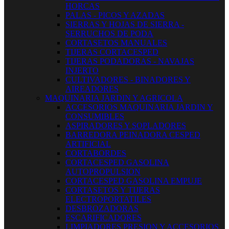
HORCAS
PALAS - PICOS Y AZADAS
SIERRAS Y HOJAS DE SIERRA -
SERRUCHOS DE PODA
CORTASETOS MANUALES
TIJERAS CORTACESPED
TIJERAS PODADORAS - NAVAJAS
INJERTO
CULTIVADORES - BINADORES Y
AIREADORES
MAQUINARIA JARDIN Y AGRICOLA
ACCESORIOS MAQUINARIA JARDIN Y
CONSUMIBLES
ASPIRADORES Y SOPLADORES
BARREDORA PEINADORA CESPED
ARTIFICIAL
CORTABORDES
CORTACESPED GASOLINA
AUTOPROPULSION
CORTACESPED GASOLINA EMPUJE
CORTASETOS Y TIJERAS
ELECTROPORTATILES
DESBROZADORAS
ESCARIFICADORES
LIMPIADORES PRESION Y ACCESORIOS