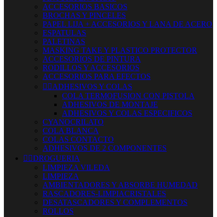
ACCESORIOS BASICOS
BROCHAS Y PINCELES
PAPEL LIJA + ACCESORIOS Y LANA DE ACERO
ESPATULAS
PALETINAS
MASKING TAKE Y PLASTICO PROTECTOR
ACCESORIOS DE PINTURA
RODILLOS Y ACCESORIOS
ACCESORIOS PARA EFECTOS


ADHESIVOS Y COLAS
COLA TERMOFUSION CON PISTOLA
ADHESIVOS DE MONTAJE
ADHESIVOS Y COLAS ESPECIFICOS
CYANOCRILATO
COLA BLANCA
COLAS CONTACTO
ADHESIVOS DE 2 COMPONENTES


DROGUERIA
LIMPIEZA VILEDA
LIMPIEZA
AMBIENTADORES Y ABSORBE HUMEDAD
RASCADORES-LIMPIACRISTALES
DESATASCADORES Y COMPLEMENTOS
ROLLOS