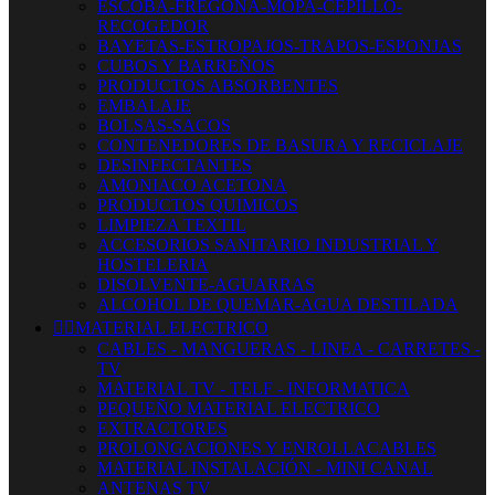
ESCOBA-FREGONA-MOPA-CEPILLO-
RECOGEDOR
BAYETAS-ESTROPAJOS-TRAPOS-ESPONJAS
CUBOS Y BARREÑOS
PRODUCTOS ABSORBENTES
EMBALAJE
BOLSAS-SACOS
CONTENEDORES DE BASURA Y RECICLAJE
DESINFECTANTES
AMONIACO ACETONA
PRODUCTOS QUIMICOS
LIMPIEZA TEXTIL
ACCESORIOS SANITARIO INDUSTRIAL Y
HOSTELERIA
DISOLVENTE-AGUARRAS
ALCOHOL DE QUEMAR-AGUA DESTILADA


MATERIAL ELECTRICO
CABLES - MANGUERAS - LINEA - CARRETES -
TV
MATERIAL TV - TELF - INFORMATICA
PEQUEÑO MATERIAL ELECTRICO
EXTRACTORES
PROLONGACIONES Y ENROLLACABLES
MATERIAL INSTALACIÓN - MINI CANAL
ANTENAS TV