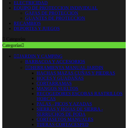
ELECTRICIDAD
EQUIPO DE PROTECCION INDIVIDUAL
GAFAS DE PROTECCION
GUANTES DE PROTECCION
RECAMBIOS
DEPORTES Y JUEGOS

Categorías
Categorías



JARDIN Y CAMPING
BARBACOA Y ACCESORIOS


HERRAMIENTA MANUAL JARDIN
HACHAS MAZAS CUÑAS Y PIEDRAS
HOCES Y GUADAÑAS
CORTARRAMAS
MANGOS SUELTOS
RECOGEDORES ESCOBAS RASTRILLOS
HORCAS
PALAS - PICOS Y AZADAS
SIERRAS Y HOJAS DE SIERRA -
SERRUCHOS DE PODA
CORTASETOS MANUALES
TIJERAS CORTACESPED