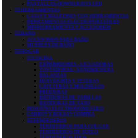
PANTALLAS-DOWNLIGHTS LED


HERRAMIENTAS
CAJAS Y MALETINES CON HERRAMIENTAS
HERRAMIENTAS ELECTROPORTATILES
MINIHERRAMIENTA Y ACCESORIOS


BAÑO
ACCESORIOS PARA BAÑO
MUEBLES DE BAÑO


HOGAR


COCINA
EXPRIMIDORES - LICUADORAS
TOSTADORAS - SANDWICHERA
BALANZAS
HERVIDORES Y TETERAS
CAFETERAS Y MOLINILLOS
FREIDORAS
BATIDORAS DE VARILLAS
BATIDORAS DE VASO
PEQUEÑO ELECTRODOMESTICO
CARROS Y BOLSAS COMPRA


TENDEDEROS
TENDEDEROS PARA COLGAR
TENDEDEROS DE SUELO
TENDEDEROS FIJOS