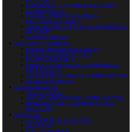
MATAMOSQUITOS Y AHUYENTADORES
CAMPING-PLAYA
LÁMINA ANTIHIERBA MANTAS Y
GEOTÉXTILES CULTIVO
TERMOMETROS VELETAS Y PLUVIÓMETROS
DE JARDÍN
COMPOSTADORES


PISCINAS Y QUIMICOS
JUEGOS - HINCHABLES Y RELAX
PISCINAS SUPERFICIE Y SPAS
PISCINAS INFLABLES
PRODUCTOS QUIMICOS Y CONSUMIBLES
PARA PISCINAS
ACCESORIOS DE PISCINA Y COMPLEMENTOS
FILTRACION PISCINA


CLIMATIZACION
VENTILADORES
AIRE ACONDICIONADO Y COMPLEMENTOS
HUMIDIFICADOR - DESUMIDIFICADOR -
IONIZADOR


PINTURA
ACCESORIOS PARA PINTURA
AGUAPLAST
PINTURA EN SPRAY