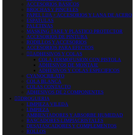
ACCESORIOS BASICOS
BROCHAS Y PINCELES
PAPEL LIJA + ACCESORIOS Y LANA DE ACERO
ESPATULAS
PALETINAS
MASKING TAKE Y PLASTICO PROTECTOR
ACCESORIOS DE PINTURA
RODILLOS Y ACCESORIOS
ACCESORIOS PARA EFECTOS


ADHESIVOS Y COLAS
COLA TERMOFUSION CON PISTOLA
ADHESIVOS DE MONTAJE
ADHESIVOS Y COLAS ESPECIFICOS
CYANOCRILATO
COLA BLANCA
COLAS CONTACTO
ADHESIVOS DE 2 COMPONENTES


DROGUERIA
LIMPIEZA VILEDA
LIMPIEZA
AMBIENTADORES Y ABSORBE HUMEDAD
RASCADORES-LIMPIACRISTALES
DESATASCADORES Y COMPLEMENTOS
ROLLOS