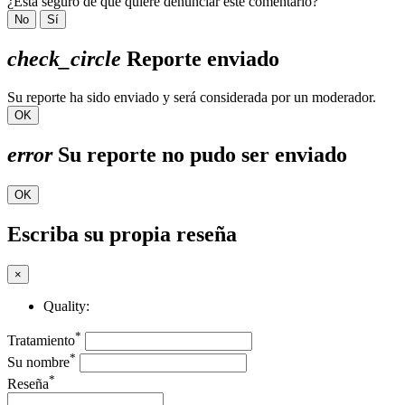
¿Está seguro de que quiere denunciar este comentario?
No
Sí
check_circle
Reporte enviado
Su reporte ha sido enviado y será considerada por un moderador.
OK
error
Su reporte no pudo ser enviado
OK
Escriba su propia reseña
×
Quality:
*
Tratamiento
*
Su nombre
*
Reseña