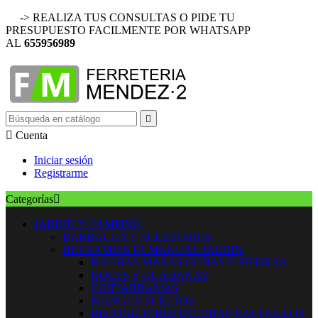
-> REALIZA TUS CONSULTAS O PIDE TU
PRESUPUESTO FACILMENTE POR WHATSAPP
AL
655956989


Cuenta
Iniciar sesión
Registrarme
Categorías

JARDIN Y CAMPING
BARBACOA Y ACCESORIOS
HERRAMIENTA MANUAL JARDIN
HACHAS MAZAS CUÑAS Y PIEDRAS
HOCES Y GUADAÑAS
CORTARRAMAS
MANGOS SUELTOS
RECOGEDORES ESCOBAS RASTRILLOS