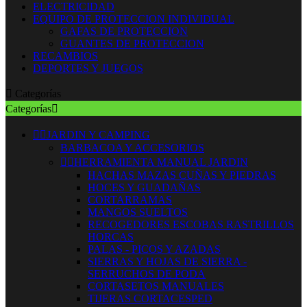
ELECTRICIDAD
EQUIPO DE PROTECCION INDIVIDUAL
GAFAS DE PROTECCION
GUANTES DE PROTECCION
RECAMBIOS
DEPORTES Y JUEGOS

Categorías
Categorías



JARDIN Y CAMPING
BARBACOA Y ACCESORIOS


HERRAMIENTA MANUAL JARDIN
HACHAS MAZAS CUÑAS Y PIEDRAS
HOCES Y GUADAÑAS
CORTARRAMAS
MANGOS SUELTOS
RECOGEDORES ESCOBAS RASTRILLOS
HORCAS
PALAS - PICOS Y AZADAS
SIERRAS Y HOJAS DE SIERRA -
SERRUCHOS DE PODA
CORTASETOS MANUALES
TIJERAS CORTACESPED