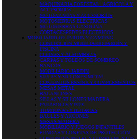
MAQUINARIA FORESTAL - AGRICOLA Y
ACCESORIOS
MOTOAZADAS Y ACCESORIOS
MOTOSIERRAS ELECTRICAS
MOTOSIERRAS GASOLINA
CORTACESPEDES ELECTRICOS
MOBILIARIO DE JARDIN Y CAMPING
CONFECCION MOBILIARIO JARDÍN Y
PISCINA
COJINES Y ALFOMBRAS
CARPAS Y TOLDOS DE SOMBREO
BANCOS
MOBILIARIO JARDIN
SILLAS Y SILLONES METAL
CONJUNTOS RESINA Y COMPLEMENTOS
MESAS METAL
BALANCINES
SILLAS Y SILLONES MADERA
PARASOLES Y PIES
TUMBONAS Y BUTACAS
BAULES Y ARCONES
MESAS MADERA
MOBILIARIO Y JUEGOS INFANTILES
FUNDAS Y LONETAS DE PROTECCIÓN
CONJUNTOS METAL Y COMPLEMENTOS