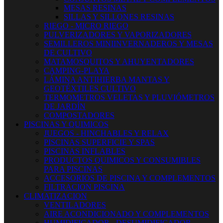
MESAS RESINAS
SILLAS Y SILLONES RESINAS
RIEGO - MICRO RIEGO
PULVERIZADORES Y VAPORIZADORES
SEMILLEROS MINIINVERNADEROS Y MESAS
DE CULTIVO
MATAMOSQUITOS Y AHUYENTADORES
CAMPING-PLAYA
LÁMINA ANTIHIERBA MANTAS Y
GEOTÉXTILES CULTIVO
TERMOMETROS VELETAS Y PLUVIÓMETROS
DE JARDÍN
COMPOSTADORES
PISCINAS Y QUIMICOS
JUEGOS - HINCHABLES Y RELAX
PISCINAS SUPERFICIE Y SPAS
PISCINAS INFLABLES
PRODUCTOS QUIMICOS Y CONSUMIBLES
PARA PISCINAS
ACCESORIOS DE PISCINA Y COMPLEMENTOS
FILTRACION PISCINA
CLIMATIZACION
VENTILADORES
AIRE ACONDICIONADO Y COMPLEMENTOS
HUMIDIFICADOR - DESUMIDIFICADOR -