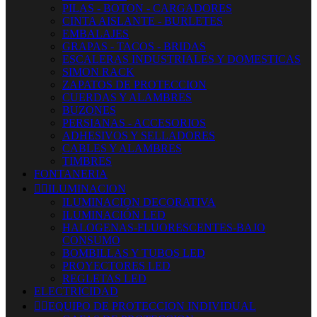
PILAS - BOTON - CARGADORES
CINTA AISLANTE - BURLETES
EMBALAJES
GRAPAS - TACOS - BRIDAS
ESCALERAS INDUSTRIALES Y DOMESTICAS
SIMON RACK
ZAPATOS DE PROTECCION
CUERDAS Y ALAMBRES
BUZONES
PERSIANAS - ACCESORIOS
ADHESIVOS Y SELLADORES
CABLES Y ALAMBRES
TIMBRES
FONTANERIA


ILUMINACION
ILUMINACION DECORATIVA
ILUMINACIÓN LED
HALOGENAS-FLUORESCENTES-BAJO
CONSUMO
BOMBILLAS Y TUBOS LED
PROYECTORES LED
REGLETAS LED
ELECTRICIDAD


EQUIPO DE PROTECCION INDIVIDUAL