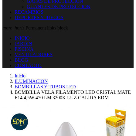
GAFAS DE PROTECCION
GUANTES DE PROTECCION
RECAMBIOS
DEPORTES Y JUEGOS
more_horiz
Permanent links block
INICIO
JARDIN
PISCINA
VENTILADORES
BLOG
CONTACTO
Inicio
ILUMINACION
BOMBILLAS Y TUBOS LED
BOMBILLA VELA FILAMENTO LED CRISTAL MATE
E14 4,5W 470 LM 3200K LUZ CALIDA EDM