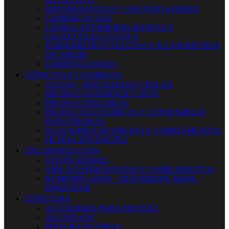
MATAMOSQUITOS Y AHUYENTADORES
CAMPING-PLAYA
LÁMINA ANTIHIERBA MANTAS Y
GEOTÉXTILES CULTIVO
TERMOMETROS VELETAS Y PLUVIÓMETROS
DE JARDÍN
COMPOSTADORES


PISCINAS Y QUIMICOS
JUEGOS - HINCHABLES Y RELAX
PISCINAS SUPERFICIE Y SPAS
PISCINAS INFLABLES
PRODUCTOS QUIMICOS Y CONSUMIBLES
PARA PISCINAS
ACCESORIOS DE PISCINA Y COMPLEMENTOS
FILTRACION PISCINA


CLIMATIZACION
VENTILADORES
AIRE ACONDICIONADO Y COMPLEMENTOS
HUMIDIFICADOR - DESUMIDIFICADOR -
IONIZADOR


PINTURA
ACCESORIOS PARA PINTURA
AGUAPLAST
PINTURA EN SPRAY