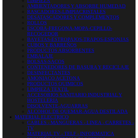
LIMPIEZA
AMBIENTADORES Y ABSORBE HUMEDAD
RASCADORES-LIMPIACRISTALES
DESATASCADORES Y COMPLEMENTOS
ROLLOS
ESCOBA-FREGONA-MOPA-CEPILLO-
RECOGEDOR
BAYETAS-ESTROPAJOS-TRAPOS-ESPONJAS
CUBOS Y BARREÑOS
PRODUCTOS ABSORBENTES
EMBALAJE
BOLSAS-SACOS
CONTENEDORES DE BASURA Y RECICLAJE
DESINFECTANTES
AMONIACO ACETONA
PRODUCTOS QUIMICOS
LIMPIEZA TEXTIL
ACCESORIOS SANITARIO INDUSTRIAL Y
HOSTELERIA
DISOLVENTE-AGUARRAS
ALCOHOL DE QUEMAR-AGUA DESTILADA
MATERIAL ELECTRICO
CABLES - MANGUERAS - LINEA - CARRETES -
TV
MATERIAL TV - TELF - INFORMATICA