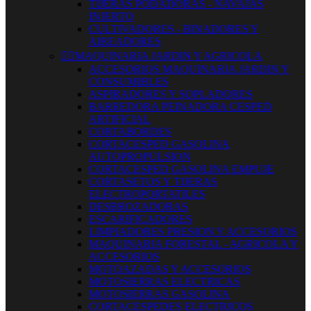
TIJERAS PODADORAS - NAVAJAS
INJERTO
CULTIVADORES - BINADORES Y
AIREADORES


MAQUINARIA JARDIN Y AGRICOLA
ACCESORIOS MAQUINARIA JARDIN Y
CONSUMIBLES
ASPIRADORES Y SOPLADORES
BARREDORA PEINADORA CESPED
ARTIFICIAL
CORTABORDES
CORTACESPED GASOLINA
AUTOPROPULSION
CORTACESPED GASOLINA EMPUJE
CORTASETOS Y TIJERAS
ELECTROPORTATILES
DESBROZADORAS
ESCARIFICADORES
LIMPIADORES PRESION Y ACCESORIOS
MAQUINARIA FORESTAL - AGRICOLA Y
ACCESORIOS
MOTOAZADAS Y ACCESORIOS
MOTOSIERRAS ELECTRICAS
MOTOSIERRAS GASOLINA
CORTACESPEDES ELECTRICOS