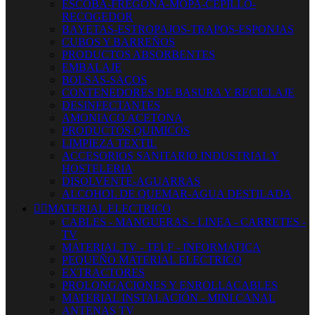
ESCOBA-FREGONA-MOPA-CEPILLO-
RECOGEDOR
BAYETAS-ESTROPAJOS-TRAPOS-ESPONJAS
CUBOS Y BARREÑOS
PRODUCTOS ABSORBENTES
EMBALAJE
BOLSAS-SACOS
CONTENEDORES DE BASURA Y RECICLAJE
DESINFECTANTES
AMONIACO ACETONA
PRODUCTOS QUIMICOS
LIMPIEZA TEXTIL
ACCESORIOS SANITARIO INDUSTRIAL Y
HOSTELERIA
DISOLVENTE-AGUARRAS
ALCOHOL DE QUEMAR-AGUA DESTILADA


MATERIAL ELECTRICO
CABLES - MANGUERAS - LINEA - CARRETES -
TV
MATERIAL TV - TELF - INFORMATICA
PEQUEÑO MATERIAL ELECTRICO
EXTRACTORES
PROLONGACIONES Y ENROLLACABLES
MATERIAL INSTALACIÓN - MINI CANAL
ANTENAS TV