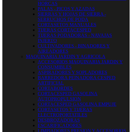
HORCAS
PALAS - PICOS Y AZADAS
SIERRAS Y HOJAS DE SIERRA -
SERRUCHOS DE PODA
CORTASETOS MANUALES
TIJERAS CORTACESPED
TIJERAS PODADORAS - NAVAJAS
INJERTO
CULTIVADORES - BINADORES Y
AIREADORES
MAQUINARIA JARDIN Y AGRICOLA
ACCESORIOS MAQUINARIA JARDIN Y
CONSUMIBLES
ASPIRADORES Y SOPLADORES
BARREDORA PEINADORA CESPED
ARTIFICIAL
CORTABORDES
CORTACESPED GASOLINA
AUTOPROPULSION
CORTACESPED GASOLINA EMPUJE
CORTASETOS Y TIJERAS
ELECTROPORTATILES
DESBROZADORAS
ESCARIFICADORES
LIMPIADORES PRESION Y ACCESORIOS