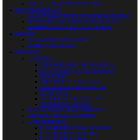
PANTALLAS-DOWNLIGHTS LED


HERRAMIENTAS
CAJAS Y MALETINES CON HERRAMIENTAS
HERRAMIENTAS ELECTROPORTATILES
MINIHERRAMIENTA Y ACCESORIOS


BAÑO
ACCESORIOS PARA BAÑO
MUEBLES DE BAÑO


HOGAR


COCINA
EXPRIMIDORES - LICUADORAS
TOSTADORAS - SANDWICHERA
BALANZAS
HERVIDORES Y TETERAS
CAFETERAS Y MOLINILLOS
FREIDORAS
BATIDORAS DE VARILLAS
BATIDORAS DE VASO
PEQUEÑO ELECTRODOMESTICO
CARROS Y BOLSAS COMPRA


TENDEDEROS
TENDEDEROS PARA COLGAR
TENDEDEROS DE SUELO
TENDEDEROS FIJOS