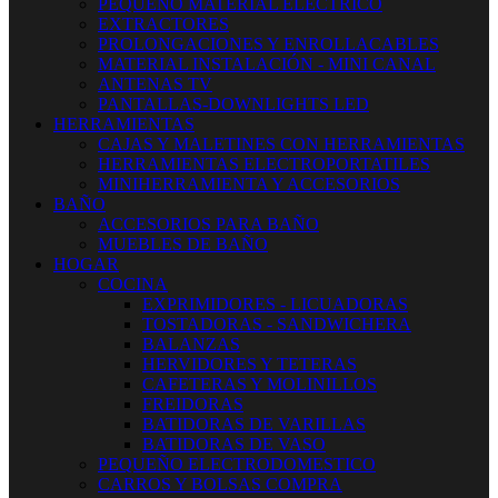
PEQUEÑO MATERIAL ELECTRICO
EXTRACTORES
PROLONGACIONES Y ENROLLACABLES
MATERIAL INSTALACIÓN - MINI CANAL
ANTENAS TV
PANTALLAS-DOWNLIGHTS LED
HERRAMIENTAS
CAJAS Y MALETINES CON HERRAMIENTAS
HERRAMIENTAS ELECTROPORTATILES
MINIHERRAMIENTA Y ACCESORIOS
BAÑO
ACCESORIOS PARA BAÑO
MUEBLES DE BAÑO
HOGAR
COCINA
EXPRIMIDORES - LICUADORAS
TOSTADORAS - SANDWICHERA
BALANZAS
HERVIDORES Y TETERAS
CAFETERAS Y MOLINILLOS
FREIDORAS
BATIDORAS DE VARILLAS
BATIDORAS DE VASO
PEQUEÑO ELECTRODOMESTICO
CARROS Y BOLSAS COMPRA