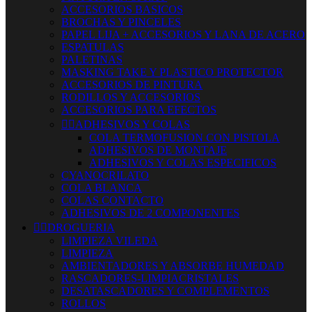
ACCESORIOS BASICOS
BROCHAS Y PINCELES
PAPEL LIJA + ACCESORIOS Y LANA DE ACERO
ESPATULAS
PALETINAS
MASKING TAKE Y PLASTICO PROTECTOR
ACCESORIOS DE PINTURA
RODILLOS Y ACCESORIOS
ACCESORIOS PARA EFECTOS


ADHESIVOS Y COLAS
COLA TERMOFUSION CON PISTOLA
ADHESIVOS DE MONTAJE
ADHESIVOS Y COLAS ESPECIFICOS
CYANOCRILATO
COLA BLANCA
COLAS CONTACTO
ADHESIVOS DE 2 COMPONENTES


DROGUERIA
LIMPIEZA VILEDA
LIMPIEZA
AMBIENTADORES Y ABSORBE HUMEDAD
RASCADORES-LIMPIACRISTALES
DESATASCADORES Y COMPLEMENTOS
ROLLOS