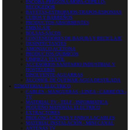
ESCOBA-FREGONA-MOPA-CEPILLO-
RECOGEDOR
BAYETAS-ESTROPAJOS-TRAPOS-ESPONJAS
CUBOS Y BARREÑOS
PRODUCTOS ABSORBENTES
EMBALAJE
BOLSAS-SACOS
CONTENEDORES DE BASURA Y RECICLAJE
DESINFECTANTES
AMONIACO ACETONA
PRODUCTOS QUIMICOS
LIMPIEZA TEXTIL
ACCESORIOS SANITARIO INDUSTRIAL Y
HOSTELERIA
DISOLVENTE-AGUARRAS
ALCOHOL DE QUEMAR-AGUA DESTILADA


MATERIAL ELECTRICO
CABLES - MANGUERAS - LINEA - CARRETES -
TV
MATERIAL TV - TELF - INFORMATICA
PEQUEÑO MATERIAL ELECTRICO
EXTRACTORES
PROLONGACIONES Y ENROLLACABLES
MATERIAL INSTALACIÓN - MINI CANAL
ANTENAS TV