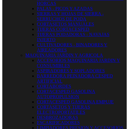
HORCAS
PALAS - PICOS Y AZADAS
SIERRAS Y HOJAS DE SIERRA -
SERRUCHOS DE PODA
CORTASETOS MANUALES
TIJERAS CORTACESPED
TIJERAS PODADORAS - NAVAJAS
INJERTO
CULTIVADORES - BINADORES Y
AIREADORES
MAQUINARIA JARDIN Y AGRICOLA
ACCESORIOS MAQUINARIA JARDIN Y
CONSUMIBLES
ASPIRADORES Y SOPLADORES
BARREDORA PEINADORA CESPED
ARTIFICIAL
CORTABORDES
CORTACESPED GASOLINA
AUTOPROPULSION
CORTACESPED GASOLINA EMPUJE
CORTASETOS Y TIJERAS
ELECTROPORTATILES
DESBROZADORAS
ESCARIFICADORES
LIMPIADORES PRESION Y ACCESORIOS