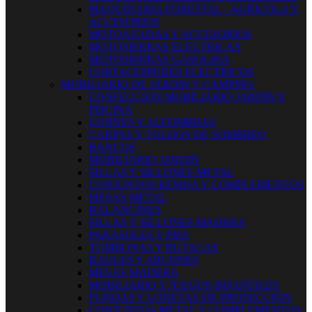
MAQUINARIA FORESTAL - AGRICOLA Y
ACCESORIOS
MOTOAZADAS Y ACCESORIOS
MOTOSIERRAS ELECTRICAS
MOTOSIERRAS GASOLINA
CORTACESPEDES ELECTRICOS
MOBILIARIO DE JARDIN Y CAMPING
CONFECCION MOBILIARIO JARDÍN Y
PISCINA
COJINES Y ALFOMBRAS
CARPAS Y TOLDOS DE SOMBREO
BANCOS
MOBILIARIO JARDIN
SILLAS Y SILLONES METAL
CONJUNTOS RESINA Y COMPLEMENTOS
MESAS METAL
BALANCINES
SILLAS Y SILLONES MADERA
PARASOLES Y PIES
TUMBONAS Y BUTACAS
BAULES Y ARCONES
MESAS MADERA
MOBILIARIO Y JUEGOS INFANTILES
FUNDAS Y LONETAS DE PROTECCIÓN
CONJUNTOS METAL Y COMPLEMENTOS