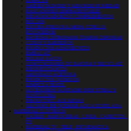
LIMPIEZA
AMBIENTADORES Y ABSORBE HUMEDAD
RASCADORES-LIMPIACRISTALES
DESATASCADORES Y COMPLEMENTOS
ROLLOS
ESCOBA-FREGONA-MOPA-CEPILLO-
RECOGEDOR
BAYETAS-ESTROPAJOS-TRAPOS-ESPONJAS
CUBOS Y BARREÑOS
PRODUCTOS ABSORBENTES
EMBALAJE
BOLSAS-SACOS
CONTENEDORES DE BASURA Y RECICLAJE
DESINFECTANTES
AMONIACO ACETONA
PRODUCTOS QUIMICOS
LIMPIEZA TEXTIL
ACCESORIOS SANITARIO INDUSTRIAL Y
HOSTELERIA
DISOLVENTE-AGUARRAS
ALCOHOL DE QUEMAR-AGUA DESTILADA
MATERIAL ELECTRICO
CABLES - MANGUERAS - LINEA - CARRETES -
TV
MATERIAL TV - TELF - INFORMATICA