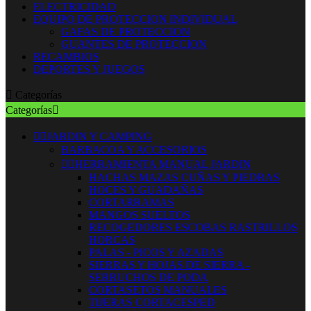
ELECTRICIDAD
EQUIPO DE PROTECCION INDIVIDUAL
GAFAS DE PROTECCION
GUANTES DE PROTECCION
RECAMBIOS
DEPORTES Y JUEGOS

Categorías
Categorías



JARDIN Y CAMPING
BARBACOA Y ACCESORIOS


HERRAMIENTA MANUAL JARDIN
HACHAS MAZAS CUÑAS Y PIEDRAS
HOCES Y GUADAÑAS
CORTARRAMAS
MANGOS SUELTOS
RECOGEDORES ESCOBAS RASTRILLOS
HORCAS
PALAS - PICOS Y AZADAS
SIERRAS Y HOJAS DE SIERRA -
SERRUCHOS DE PODA
CORTASETOS MANUALES
TIJERAS CORTACESPED