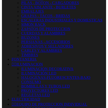
PILAS - BOTON - CARGADORES
CINTA AISLANTE - BURLETES
EMBALAJES
GRAPAS - TACOS - BRIDAS
ESCALERAS INDUSTRIALES Y DOMESTICAS
SIMON RACK
ZAPATOS DE PROTECCION
CUERDAS Y ALAMBRES
BUZONES
PERSIANAS - ACCESORIOS
ADHESIVOS Y SELLADORES
CABLES Y ALAMBRES
TIMBRES
FONTANERIA


ILUMINACION
ILUMINACION DECORATIVA
ILUMINACIÓN LED
HALOGENAS-FLUORESCENTES-BAJO
CONSUMO
BOMBILLAS Y TUBOS LED
PROYECTORES LED
REGLETAS LED
ELECTRICIDAD


EQUIPO DE PROTECCION INDIVIDUAL