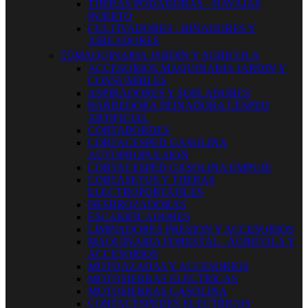
TIJERAS PODADORAS - NAVAJAS
INJERTO
CULTIVADORES - BINADORES Y
AIREADORES


MAQUINARIA JARDIN Y AGRICOLA
ACCESORIOS MAQUINARIA JARDIN Y
CONSUMIBLES
ASPIRADORES Y SOPLADORES
BARREDORA PEINADORA CESPED
ARTIFICIAL
CORTABORDES
CORTACESPED GASOLINA
AUTOPROPULSION
CORTACESPED GASOLINA EMPUJE
CORTASETOS Y TIJERAS
ELECTROPORTATILES
DESBROZADORAS
ESCARIFICADORES
LIMPIADORES PRESION Y ACCESORIOS
MAQUINARIA FORESTAL - AGRICOLA Y
ACCESORIOS
MOTOAZADAS Y ACCESORIOS
MOTOSIERRAS ELECTRICAS
MOTOSIERRAS GASOLINA
CORTACESPEDES ELECTRICOS