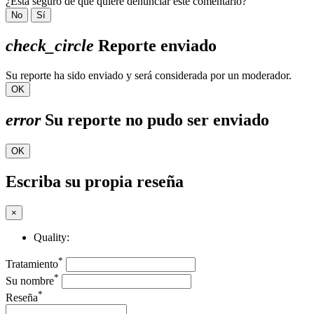
¿Está seguro de que quiere denunciar este comentario?
No
Sí
check_circle
Reporte enviado
Su reporte ha sido enviado y será considerada por un moderador.
OK
error
Su reporte no pudo ser enviado
OK
Escriba su propia reseña
×
Quality:
*
Tratamiento
*
Su nombre
*
Reseña