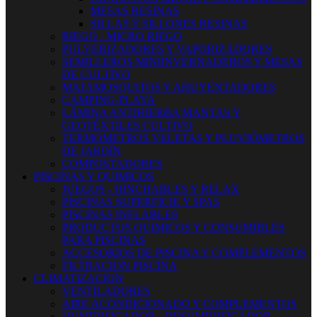
MESAS RESINAS
SILLAS Y SILLONES RESINAS
RIEGO - MICRO RIEGO
PULVERIZADORES Y VAPORIZADORES
SEMILLEROS MINIINVERNADEROS Y MESAS
DE CULTIVO
MATAMOSQUITOS Y AHUYENTADORES
CAMPING-PLAYA
LÁMINA ANTIHIERBA MANTAS Y
GEOTÉXTILES CULTIVO
TERMOMETROS VELETAS Y PLUVIÓMETROS
DE JARDÍN
COMPOSTADORES
PISCINAS Y QUIMICOS
JUEGOS - HINCHABLES Y RELAX
PISCINAS SUPERFICIE Y SPAS
PISCINAS INFLABLES
PRODUCTOS QUIMICOS Y CONSUMIBLES
PARA PISCINAS
ACCESORIOS DE PISCINA Y COMPLEMENTOS
FILTRACION PISCINA
CLIMATIZACION
VENTILADORES
AIRE ACONDICIONADO Y COMPLEMENTOS
HUMIDIFICADOR - DESUMIDIFICADOR -