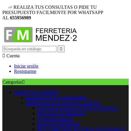
-> REALIZA TUS CONSULTAS O PIDE TU
PRESUPUESTO FACILMENTE POR WHATSAPP
AL
655956989


Cuenta
Iniciar sesión
Registrarme
Categorías

JARDIN Y CAMPING
BARBACOA Y ACCESORIOS
HERRAMIENTA MANUAL JARDIN
HACHAS MAZAS CUÑAS Y PIEDRAS
HOCES Y GUADAÑAS
CORTARRAMAS
MANGOS SUELTOS
RECOGEDORES ESCOBAS RASTRILLOS