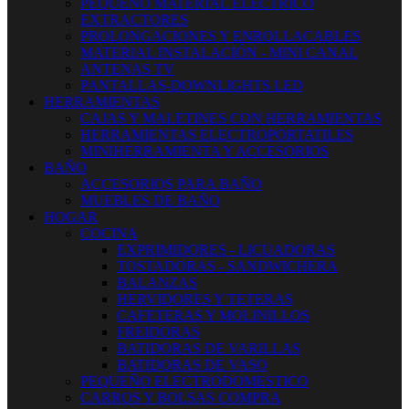
PEQUEÑO MATERIAL ELECTRICO
EXTRACTORES
PROLONGACIONES Y ENROLLACABLES
MATERIAL INSTALACIÓN - MINI CANAL
ANTENAS TV
PANTALLAS-DOWNLIGHTS LED
HERRAMIENTAS
CAJAS Y MALETINES CON HERRAMIENTAS
HERRAMIENTAS ELECTROPORTATILES
MINIHERRAMIENTA Y ACCESORIOS
BAÑO
ACCESORIOS PARA BAÑO
MUEBLES DE BAÑO
HOGAR
COCINA
EXPRIMIDORES - LICUADORAS
TOSTADORAS - SANDWICHERA
BALANZAS
HERVIDORES Y TETERAS
CAFETERAS Y MOLINILLOS
FREIDORAS
BATIDORAS DE VARILLAS
BATIDORAS DE VASO
PEQUEÑO ELECTRODOMESTICO
CARROS Y BOLSAS COMPRA