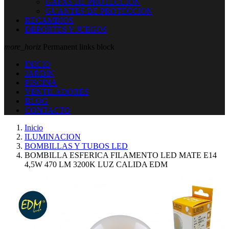
GAFAS DE PROTECCION
GUANTES DE PROTECCION
RECAMBIOS
DEPORTES Y JUEGOS
more_horiz
Permanent links block
INICIO
JARDIN
PISCINA
VENTILADORES
BLOG
CONTACTO
Inicio
ILUMINACION
BOMBILLAS Y TUBOS LED
BOMBILLA ESFERICA FILAMENTO LED MATE E14
4,5W 470 LM 3200K LUZ CALIDA EDM