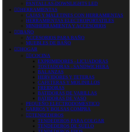
PANTALLAS-DOWNLIGHTS LED


HERRAMIENTAS
CAJAS Y MALETINES CON HERRAMIENTAS
HERRAMIENTAS ELECTROPORTATILES
MINIHERRAMIENTA Y ACCESORIOS


BAÑO
ACCESORIOS PARA BAÑO
MUEBLES DE BAÑO


HOGAR


COCINA
EXPRIMIDORES - LICUADORAS
TOSTADORAS - SANDWICHERA
BALANZAS
HERVIDORES Y TETERAS
CAFETERAS Y MOLINILLOS
FREIDORAS
BATIDORAS DE VARILLAS
BATIDORAS DE VASO
PEQUEÑO ELECTRODOMESTICO
CARROS Y BOLSAS COMPRA


TENDEDEROS
TENDEDEROS PARA COLGAR
TENDEDEROS DE SUELO
TENDEDEROS FIJOS