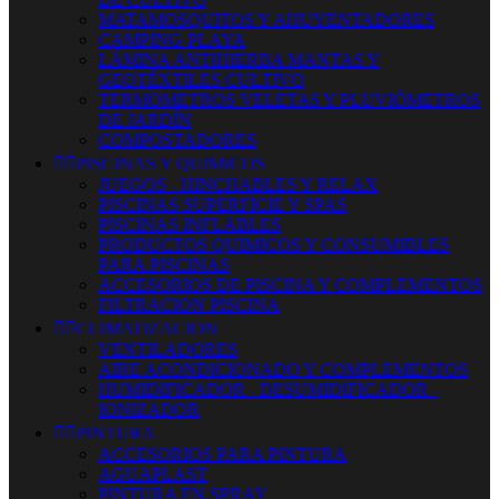
MATAMOSQUITOS Y AHUYENTADORES
CAMPING-PLAYA
LÁMINA ANTIHIERBA MANTAS Y
GEOTÉXTILES CULTIVO
TERMOMETROS VELETAS Y PLUVIÓMETROS
DE JARDÍN
COMPOSTADORES


PISCINAS Y QUIMICOS
JUEGOS - HINCHABLES Y RELAX
PISCINAS SUPERFICIE Y SPAS
PISCINAS INFLABLES
PRODUCTOS QUIMICOS Y CONSUMIBLES
PARA PISCINAS
ACCESORIOS DE PISCINA Y COMPLEMENTOS
FILTRACION PISCINA


CLIMATIZACION
VENTILADORES
AIRE ACONDICIONADO Y COMPLEMENTOS
HUMIDIFICADOR - DESUMIDIFICADOR -
IONIZADOR


PINTURA
ACCESORIOS PARA PINTURA
AGUAPLAST
PINTURA EN SPRAY