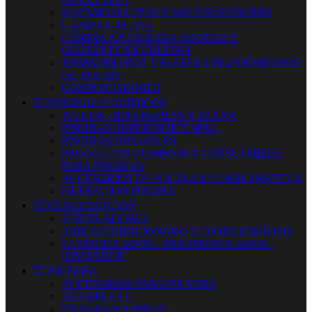
MATAMOSQUITOS Y AHUYENTADORES
CAMPING-PLAYA
LÁMINA ANTIHIERBA MANTAS Y
GEOTÉXTILES CULTIVO
TERMOMETROS VELETAS Y PLUVIÓMETROS
DE JARDÍN
COMPOSTADORES


PISCINAS Y QUIMICOS
JUEGOS - HINCHABLES Y RELAX
PISCINAS SUPERFICIE Y SPAS
PISCINAS INFLABLES
PRODUCTOS QUIMICOS Y CONSUMIBLES
PARA PISCINAS
ACCESORIOS DE PISCINA Y COMPLEMENTOS
FILTRACION PISCINA


CLIMATIZACION
VENTILADORES
AIRE ACONDICIONADO Y COMPLEMENTOS
HUMIDIFICADOR - DESUMIDIFICADOR -
IONIZADOR


PINTURA
ACCESORIOS PARA PINTURA
AGUAPLAST
PINTURA EN SPRAY