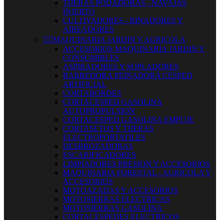
TIJERAS PODADORAS - NAVAJAS
INJERTO
CULTIVADORES - BINADORES Y
AIREADORES


MAQUINARIA JARDIN Y AGRICOLA
ACCESORIOS MAQUINARIA JARDIN Y
CONSUMIBLES
ASPIRADORES Y SOPLADORES
BARREDORA PEINADORA CESPED
ARTIFICIAL
CORTABORDES
CORTACESPED GASOLINA
AUTOPROPULSION
CORTACESPED GASOLINA EMPUJE
CORTASETOS Y TIJERAS
ELECTROPORTATILES
DESBROZADORAS
ESCARIFICADORES
LIMPIADORES PRESION Y ACCESORIOS
MAQUINARIA FORESTAL - AGRICOLA Y
ACCESORIOS
MOTOAZADAS Y ACCESORIOS
MOTOSIERRAS ELECTRICAS
MOTOSIERRAS GASOLINA
CORTACESPEDES ELECTRICOS