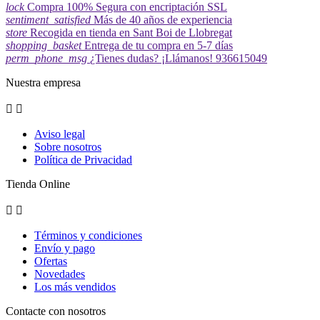
lock
Compra 100% Segura con encriptación SSL
sentiment_satisfied
Más de 40 años de experiencia
store
Recogida en tienda en Sant Boi de Llobregat
shopping_basket
Entrega de tu compra en 5-7 días
perm_phone_msg
¿Tienes dudas? ¡Llámanos! 936615049
Nuestra empresa


Aviso legal
Sobre nosotros
Política de Privacidad
Tienda Online


Términos y condiciones
Envío y pago
Ofertas
Novedades
Los más vendidos
Contacte con nosotros