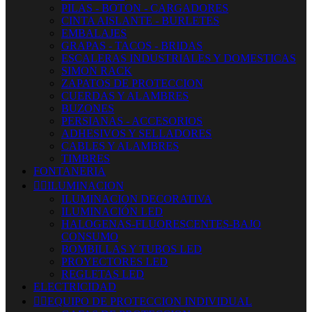
PILAS - BOTON - CARGADORES
CINTA AISLANTE - BURLETES
EMBALAJES
GRAPAS - TACOS - BRIDAS
ESCALERAS INDUSTRIALES Y DOMESTICAS
SIMON RACK
ZAPATOS DE PROTECCION
CUERDAS Y ALAMBRES
BUZONES
PERSIANAS - ACCESORIOS
ADHESIVOS Y SELLADORES
CABLES Y ALAMBRES
TIMBRES
FONTANERIA


ILUMINACION
ILUMINACION DECORATIVA
ILUMINACIÓN LED
HALOGENAS-FLUORESCENTES-BAJO
CONSUMO
BOMBILLAS Y TUBOS LED
PROYECTORES LED
REGLETAS LED
ELECTRICIDAD


EQUIPO DE PROTECCION INDIVIDUAL