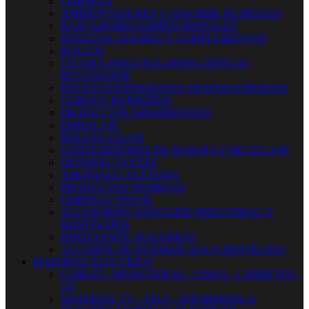
LIMPIEZA
AMBIENTADORES Y ABSORBE HUMEDAD
RASCADORES-LIMPIACRISTALES
DESATASCADORES Y COMPLEMENTOS
ROLLOS
ESCOBA-FREGONA-MOPA-CEPILLO-
RECOGEDOR
BAYETAS-ESTROPAJOS-TRAPOS-ESPONJAS
CUBOS Y BARREÑOS
PRODUCTOS ABSORBENTES
EMBALAJE
BOLSAS-SACOS
CONTENEDORES DE BASURA Y RECICLAJE
DESINFECTANTES
AMONIACO ACETONA
PRODUCTOS QUIMICOS
LIMPIEZA TEXTIL
ACCESORIOS SANITARIO INDUSTRIAL Y
HOSTELERIA
DISOLVENTE-AGUARRAS
ALCOHOL DE QUEMAR-AGUA DESTILADA
MATERIAL ELECTRICO
CABLES - MANGUERAS - LINEA - CARRETES -
TV
MATERIAL TV - TELF - INFORMATICA