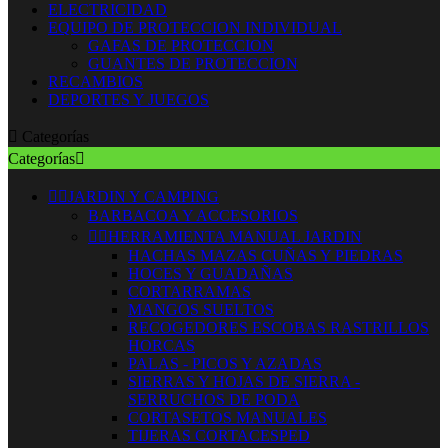
ELECTRICIDAD
EQUIPO DE PROTECCION INDIVIDUAL
GAFAS DE PROTECCION
GUANTES DE PROTECCION
RECAMBIOS
DEPORTES Y JUEGOS

Categorías
Categorías



JARDIN Y CAMPING
BARBACOA Y ACCESORIOS


HERRAMIENTA MANUAL JARDIN
HACHAS MAZAS CUÑAS Y PIEDRAS
HOCES Y GUADAÑAS
CORTARRAMAS
MANGOS SUELTOS
RECOGEDORES ESCOBAS RASTRILLOS
HORCAS
PALAS - PICOS Y AZADAS
SIERRAS Y HOJAS DE SIERRA -
SERRUCHOS DE PODA
CORTASETOS MANUALES
TIJERAS CORTACESPED