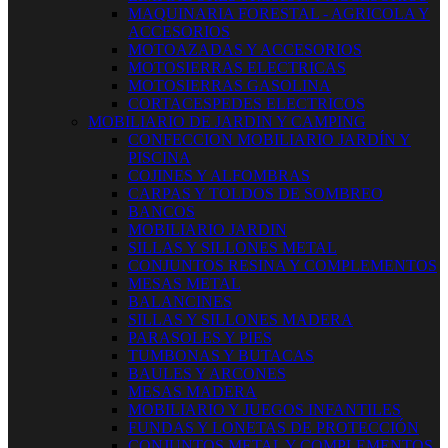
MAQUINARIA FORESTAL - AGRICOLA Y
ACCESORIOS
MOTOAZADAS Y ACCESORIOS
MOTOSIERRAS ELECTRICAS
MOTOSIERRAS GASOLINA
CORTACESPEDES ELECTRICOS
MOBILIARIO DE JARDIN Y CAMPING
CONFECCION MOBILIARIO JARDÍN Y
PISCINA
COJINES Y ALFOMBRAS
CARPAS Y TOLDOS DE SOMBREO
BANCOS
MOBILIARIO JARDIN
SILLAS Y SILLONES METAL
CONJUNTOS RESINA Y COMPLEMENTOS
MESAS METAL
BALANCINES
SILLAS Y SILLONES MADERA
PARASOLES Y PIES
TUMBONAS Y BUTACAS
BAULES Y ARCONES
MESAS MADERA
MOBILIARIO Y JUEGOS INFANTILES
FUNDAS Y LONETAS DE PROTECCIÓN
CONJUNTOS METAL Y COMPLEMENTOS