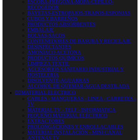
ESCOBA-FREGONA-MOPA-CEPILLO-
RECOGEDOR
BAYETAS-ESTROPAJOS-TRAPOS-ESPONJAS
CUBOS Y BARREÑOS
PRODUCTOS ABSORBENTES
EMBALAJE
BOLSAS-SACOS
CONTENEDORES DE BASURA Y RECICLAJE
DESINFECTANTES
AMONIACO ACETONA
PRODUCTOS QUIMICOS
LIMPIEZA TEXTIL
ACCESORIOS SANITARIO INDUSTRIAL Y
HOSTELERIA
DISOLVENTE-AGUARRAS
ALCOHOL DE QUEMAR-AGUA DESTILADA


MATERIAL ELECTRICO
CABLES - MANGUERAS - LINEA - CARRETES -
TV
MATERIAL TV - TELF - INFORMATICA
PEQUEÑO MATERIAL ELECTRICO
EXTRACTORES
PROLONGACIONES Y ENROLLACABLES
MATERIAL INSTALACIÓN - MINI CANAL
ANTENAS TV