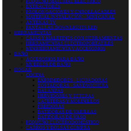
PEQUEÑO MATERIAL ELECTRICO
EXTRACTORES
PROLONGACIONES Y ENROLLACABLES
MATERIAL INSTALACIÓN - MINI CANAL
ANTENAS TV
PANTALLAS-DOWNLIGHTS LED
HERRAMIENTAS
CAJAS Y MALETINES CON HERRAMIENTAS
HERRAMIENTAS ELECTROPORTATILES
MINIHERRAMIENTA Y ACCESORIOS
BAÑO
ACCESORIOS PARA BAÑO
MUEBLES DE BAÑO
HOGAR
COCINA
EXPRIMIDORES - LICUADORAS
TOSTADORAS - SANDWICHERA
BALANZAS
HERVIDORES Y TETERAS
CAFETERAS Y MOLINILLOS
FREIDORAS
BATIDORAS DE VARILLAS
BATIDORAS DE VASO
PEQUEÑO ELECTRODOMESTICO
CARROS Y BOLSAS COMPRA