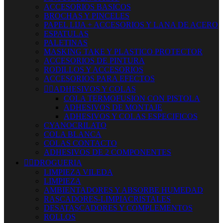
ACCESORIOS BASICOS
BROCHAS Y PINCELES
PAPEL LIJA + ACCESORIOS Y LANA DE ACERO
ESPATULAS
PALETINAS
MASKING TAKE Y PLASTICO PROTECTOR
ACCESORIOS DE PINTURA
RODILLOS Y ACCESORIOS
ACCESORIOS PARA EFECTOS


ADHESIVOS Y COLAS
COLA TERMOFUSION CON PISTOLA
ADHESIVOS DE MONTAJE
ADHESIVOS Y COLAS ESPECIFICOS
CYANOCRILATO
COLA BLANCA
COLAS CONTACTO
ADHESIVOS DE 2 COMPONENTES


DROGUERIA
LIMPIEZA VILEDA
LIMPIEZA
AMBIENTADORES Y ABSORBE HUMEDAD
RASCADORES-LIMPIACRISTALES
DESATASCADORES Y COMPLEMENTOS
ROLLOS