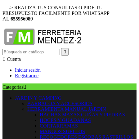
-> REALIZA TUS CONSULTAS O PIDE TU
PRESUPUESTO FACILMENTE POR WHATSAPP
AL
655956989


Cuenta
Iniciar sesión
Registrarme
Categorías

JARDIN Y CAMPING
BARBACOA Y ACCESORIOS
HERRAMIENTA MANUAL JARDIN
HACHAS MAZAS CUÑAS Y PIEDRAS
HOCES Y GUADAÑAS
CORTARRAMAS
MANGOS SUELTOS
RECOGEDORES ESCOBAS RASTRILLOS