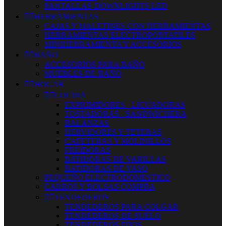
PANTALLAS-DOWNLIGHTS LED


HERRAMIENTAS
CAJAS Y MALETINES CON HERRAMIENTAS
HERRAMIENTAS ELECTROPORTATILES
MINIHERRAMIENTA Y ACCESORIOS


BAÑO
ACCESORIOS PARA BAÑO
MUEBLES DE BAÑO


HOGAR


COCINA
EXPRIMIDORES - LICUADORAS
TOSTADORAS - SANDWICHERA
BALANZAS
HERVIDORES Y TETERAS
CAFETERAS Y MOLINILLOS
FREIDORAS
BATIDORAS DE VARILLAS
BATIDORAS DE VASO
PEQUEÑO ELECTRODOMESTICO
CARROS Y BOLSAS COMPRA


TENDEDEROS
TENDEDEROS PARA COLGAR
TENDEDEROS DE SUELO
TENDEDEROS FIJOS