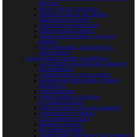
HORCAS
PALAS - PICOS Y AZADAS
SIERRAS Y HOJAS DE SIERRA -
SERRUCHOS DE PODA
CORTASETOS MANUALES
TIJERAS CORTACESPED
TIJERAS PODADORAS - NAVAJAS
INJERTO
CULTIVADORES - BINADORES Y
AIREADORES
MAQUINARIA JARDIN Y AGRICOLA
ACCESORIOS MAQUINARIA JARDIN Y
CONSUMIBLES
ASPIRADORES Y SOPLADORES
BARREDORA PEINADORA CESPED
ARTIFICIAL
CORTABORDES
CORTACESPED GASOLINA
AUTOPROPULSION
CORTACESPED GASOLINA EMPUJE
CORTASETOS Y TIJERAS
ELECTROPORTATILES
DESBROZADORAS
ESCARIFICADORES
LIMPIADORES PRESION Y ACCESORIOS