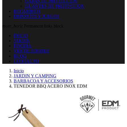
GAFAS DE PROTECCION
GUANTES DE PROTECCION
RECAMBIOS
DEPORTES Y JUEGOS
more_horiz
Permanent links block
INICIO
JARDIN
PISCINA
VENTILADORES
BLOG
CONTACTO
Inicio
JARDIN Y CAMPING
BARBACOA Y ACCESORIOS
TENEDOR BBQ ACERO INOX EDM