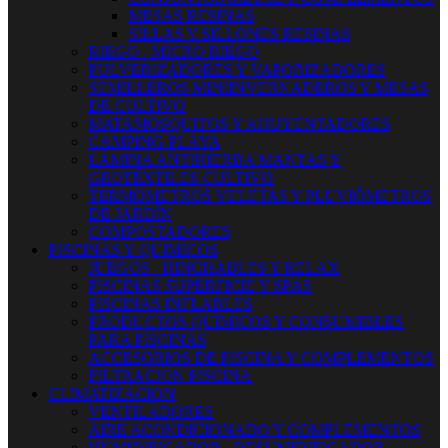
MESAS RESINAS
SILLAS Y SILLONES RESINAS
RIEGO - MICRO RIEGO
PULVERIZADORES Y VAPORIZADORES
SEMILLEROS MINIINVERNADEROS Y MESAS
DE CULTIVO
MATAMOSQUITOS Y AHUYENTADORES
CAMPING-PLAYA
LÁMINA ANTIHIERBA MANTAS Y
GEOTÉXTILES CULTIVO
TERMOMETROS VELETAS Y PLUVIÓMETROS
DE JARDÍN
COMPOSTADORES
PISCINAS Y QUIMICOS
JUEGOS - HINCHABLES Y RELAX
PISCINAS SUPERFICIE Y SPAS
PISCINAS INFLABLES
PRODUCTOS QUIMICOS Y CONSUMIBLES
PARA PISCINAS
ACCESORIOS DE PISCINA Y COMPLEMENTOS
FILTRACION PISCINA
CLIMATIZACION
VENTILADORES
AIRE ACONDICIONADO Y COMPLEMENTOS
HUMIDIFICADOR - DESUMIDIFICADOR -