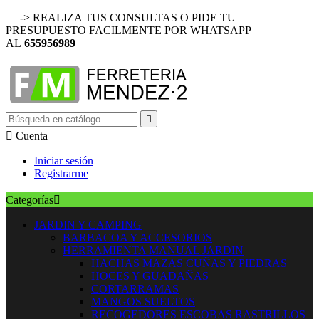
-> REALIZA TUS CONSULTAS O PIDE TU
PRESUPUESTO FACILMENTE POR WHATSAPP
AL
655956989


Cuenta
Iniciar sesión
Registrarme
Categorías

JARDIN Y CAMPING
BARBACOA Y ACCESORIOS
HERRAMIENTA MANUAL JARDIN
HACHAS MAZAS CUÑAS Y PIEDRAS
HOCES Y GUADAÑAS
CORTARRAMAS
MANGOS SUELTOS
RECOGEDORES ESCOBAS RASTRILLOS