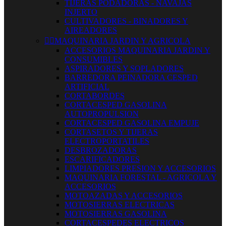
TIJERAS PODADORAS - NAVAJAS
INJERTO
CULTIVADORES - BINADORES Y
AIREADORES


MAQUINARIA JARDIN Y AGRICOLA
ACCESORIOS MAQUINARIA JARDIN Y
CONSUMIBLES
ASPIRADORES Y SOPLADORES
BARREDORA PEINADORA CESPED
ARTIFICIAL
CORTABORDES
CORTACESPED GASOLINA
AUTOPROPULSION
CORTACESPED GASOLINA EMPUJE
CORTASETOS Y TIJERAS
ELECTROPORTATILES
DESBROZADORAS
ESCARIFICADORES
LIMPIADORES PRESION Y ACCESORIOS
MAQUINARIA FORESTAL - AGRICOLA Y
ACCESORIOS
MOTOAZADAS Y ACCESORIOS
MOTOSIERRAS ELECTRICAS
MOTOSIERRAS GASOLINA
CORTACESPEDES ELECTRICOS