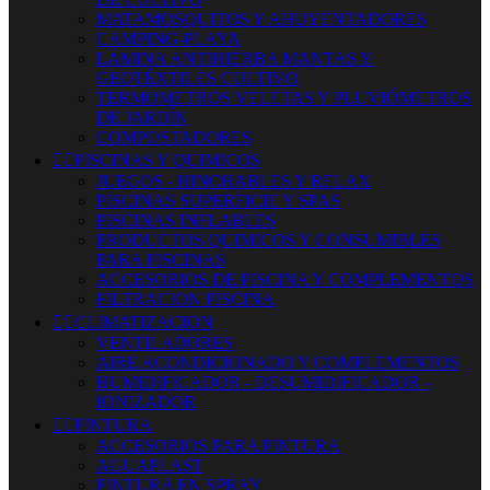
MATAMOSQUITOS Y AHUYENTADORES
CAMPING-PLAYA
LÁMINA ANTIHIERBA MANTAS Y
GEOTÉXTILES CULTIVO
TERMOMETROS VELETAS Y PLUVIÓMETROS
DE JARDÍN
COMPOSTADORES


PISCINAS Y QUIMICOS
JUEGOS - HINCHABLES Y RELAX
PISCINAS SUPERFICIE Y SPAS
PISCINAS INFLABLES
PRODUCTOS QUIMICOS Y CONSUMIBLES
PARA PISCINAS
ACCESORIOS DE PISCINA Y COMPLEMENTOS
FILTRACION PISCINA


CLIMATIZACION
VENTILADORES
AIRE ACONDICIONADO Y COMPLEMENTOS
HUMIDIFICADOR - DESUMIDIFICADOR -
IONIZADOR


PINTURA
ACCESORIOS PARA PINTURA
AGUAPLAST
PINTURA EN SPRAY