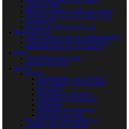
PEQUEÑO MATERIAL ELECTRICO
EXTRACTORES
PROLONGACIONES Y ENROLLACABLES
MATERIAL INSTALACIÓN - MINI CANAL
ANTENAS TV
PANTALLAS-DOWNLIGHTS LED
HERRAMIENTAS
CAJAS Y MALETINES CON HERRAMIENTAS
HERRAMIENTAS ELECTROPORTATILES
MINIHERRAMIENTA Y ACCESORIOS
BAÑO
ACCESORIOS PARA BAÑO
MUEBLES DE BAÑO
HOGAR
COCINA
EXPRIMIDORES - LICUADORAS
TOSTADORAS - SANDWICHERA
BALANZAS
HERVIDORES Y TETERAS
CAFETERAS Y MOLINILLOS
FREIDORAS
BATIDORAS DE VARILLAS
BATIDORAS DE VASO
PEQUEÑO ELECTRODOMESTICO
CARROS Y BOLSAS COMPRA