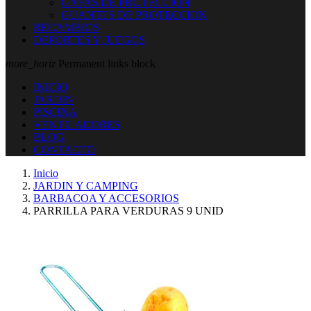
GAFAS DE PROTECCION
GUANTES DE PROTECCION
RECAMBIOS
DEPORTES Y JUEGOS
more_horiz
Permanent links block
INICIO
JARDIN
PISCINA
VENTILADORES
BLOG
CONTACTO
Inicio
JARDIN Y CAMPING
BARBACOA Y ACCESORIOS
PARRILLA PARA VERDURAS 9 UNID