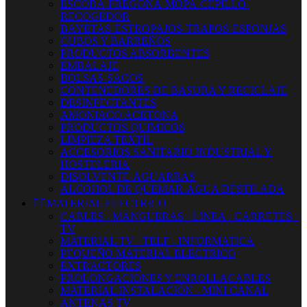
ESCOBA-FREGONA-MOPA-CEPILLO-
RECOGEDOR
BAYETAS-ESTROPAJOS-TRAPOS-ESPONJAS
CUBOS Y BARREÑOS
PRODUCTOS ABSORBENTES
EMBALAJE
BOLSAS-SACOS
CONTENEDORES DE BASURA Y RECICLAJE
DESINFECTANTES
AMONIACO ACETONA
PRODUCTOS QUIMICOS
LIMPIEZA TEXTIL
ACCESORIOS SANITARIO INDUSTRIAL Y
HOSTELERIA
DISOLVENTE-AGUARRAS
ALCOHOL DE QUEMAR-AGUA DESTILADA


MATERIAL ELECTRICO
CABLES - MANGUERAS - LINEA - CARRETES -
TV
MATERIAL TV - TELF - INFORMATICA
PEQUEÑO MATERIAL ELECTRICO
EXTRACTORES
PROLONGACIONES Y ENROLLACABLES
MATERIAL INSTALACIÓN - MINI CANAL
ANTENAS TV