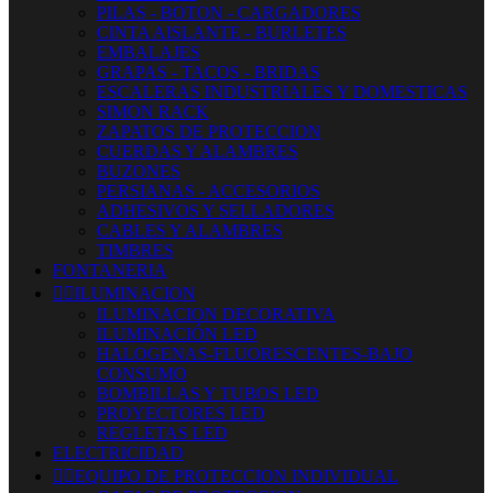
PILAS - BOTON - CARGADORES
CINTA AISLANTE - BURLETES
EMBALAJES
GRAPAS - TACOS - BRIDAS
ESCALERAS INDUSTRIALES Y DOMESTICAS
SIMON RACK
ZAPATOS DE PROTECCION
CUERDAS Y ALAMBRES
BUZONES
PERSIANAS - ACCESORIOS
ADHESIVOS Y SELLADORES
CABLES Y ALAMBRES
TIMBRES
FONTANERIA


ILUMINACION
ILUMINACION DECORATIVA
ILUMINACIÓN LED
HALOGENAS-FLUORESCENTES-BAJO
CONSUMO
BOMBILLAS Y TUBOS LED
PROYECTORES LED
REGLETAS LED
ELECTRICIDAD


EQUIPO DE PROTECCION INDIVIDUAL