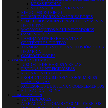
MESAS RESINAS
SILLAS Y SILLONES RESINAS
RIEGO - MICRO RIEGO
PULVERIZADORES Y VAPORIZADORES
SEMILLEROS MINIINVERNADEROS Y MESAS
DE CULTIVO
MATAMOSQUITOS Y AHUYENTADORES
CAMPING-PLAYA
LÁMINA ANTIHIERBA MANTAS Y
GEOTÉXTILES CULTIVO
TERMOMETROS VELETAS Y PLUVIÓMETROS
DE JARDÍN
COMPOSTADORES
PISCINAS Y QUIMICOS
JUEGOS - HINCHABLES Y RELAX
PISCINAS SUPERFICIE Y SPAS
PISCINAS INFLABLES
PRODUCTOS QUIMICOS Y CONSUMIBLES
PARA PISCINAS
ACCESORIOS DE PISCINA Y COMPLEMENTOS
FILTRACION PISCINA
CLIMATIZACION
VENTILADORES
AIRE ACONDICIONADO Y COMPLEMENTOS
HUMIDIFICADOR - DESUMIDIFICADOR -