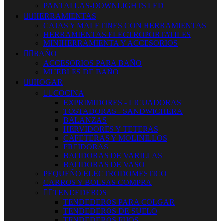
PANTALLAS-DOWNLIGHTS LED


HERRAMIENTAS
CAJAS Y MALETINES CON HERRAMIENTAS
HERRAMIENTAS ELECTROPORTATILES
MINIHERRAMIENTA Y ACCESORIOS


BAÑO
ACCESORIOS PARA BAÑO
MUEBLES DE BAÑO


HOGAR


COCINA
EXPRIMIDORES - LICUADORAS
TOSTADORAS - SANDWICHERA
BALANZAS
HERVIDORES Y TETERAS
CAFETERAS Y MOLINILLOS
FREIDORAS
BATIDORAS DE VARILLAS
BATIDORAS DE VASO
PEQUEÑO ELECTRODOMESTICO
CARROS Y BOLSAS COMPRA


TENDEDEROS
TENDEDEROS PARA COLGAR
TENDEDEROS DE SUELO
TENDEDEROS FIJOS