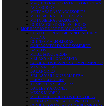
MAQUINARIA FORESTAL - AGRICOLA Y
ACCESORIOS
MOTOAZADAS Y ACCESORIOS
MOTOSIERRAS ELECTRICAS
MOTOSIERRAS GASOLINA
CORTACESPEDES ELECTRICOS
MOBILIARIO DE JARDIN Y CAMPING
CONFECCION MOBILIARIO JARDÍN Y
PISCINA
COJINES Y ALFOMBRAS
CARPAS Y TOLDOS DE SOMBREO
BANCOS
MOBILIARIO JARDIN
SILLAS Y SILLONES METAL
CONJUNTOS RESINA Y COMPLEMENTOS
MESAS METAL
BALANCINES
SILLAS Y SILLONES MADERA
PARASOLES Y PIES
TUMBONAS Y BUTACAS
BAULES Y ARCONES
MESAS MADERA
MOBILIARIO Y JUEGOS INFANTILES
FUNDAS Y LONETAS DE PROTECCIÓN
CONJUNTOS METAL Y COMPLEMENTOS