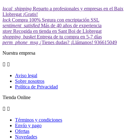
local_shipping
Reparto a profesionales y empresas en el Baix
Llobregat ¡Gratis!
lock
Compra 100% Segura con encriptación SSL
sentiment_satisfied
Más de 40 años de experiencia
store
Recogida en tienda en Sant Boi de Llobregat
shopping_basket
Entrega de tu compra en 5-7 días
perm_phone_msg
¿Tienes dudas? ¡Llámanos! 936615049
Nuestra empresa


Aviso legal
Sobre nosotros
Política de Privacidad
Tienda Online


Términos y condiciones
Envío y pago
Ofertas
Novedades