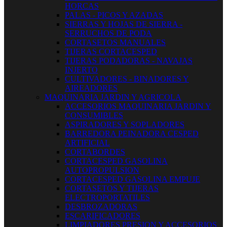
HORCAS
PALAS - PICOS Y AZADAS
SIERRAS Y HOJAS DE SIERRA -
SERRUCHOS DE PODA
CORTASETOS MANUALES
TIJERAS CORTACESPED
TIJERAS PODADORAS - NAVAJAS
INJERTO
CULTIVADORES - BINADORES Y
AIREADORES
MAQUINARIA JARDIN Y AGRICOLA
ACCESORIOS MAQUINARIA JARDIN Y
CONSUMIBLES
ASPIRADORES Y SOPLADORES
BARREDORA PEINADORA CESPED
ARTIFICIAL
CORTABORDES
CORTACESPED GASOLINA
AUTOPROPULSION
CORTACESPED GASOLINA EMPUJE
CORTASETOS Y TIJERAS
ELECTROPORTATILES
DESBROZADORAS
ESCARIFICADORES
LIMPIADORES PRESION Y ACCESORIOS