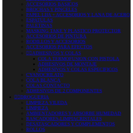
ACCESORIOS BASICOS
BROCHAS Y PINCELES
PAPEL LIJA + ACCESORIOS Y LANA DE ACERO
ESPATULAS
PALETINAS
MASKING TAKE Y PLASTICO PROTECTOR
ACCESORIOS DE PINTURA
RODILLOS Y ACCESORIOS
ACCESORIOS PARA EFECTOS


ADHESIVOS Y COLAS
COLA TERMOFUSION CON PISTOLA
ADHESIVOS DE MONTAJE
ADHESIVOS Y COLAS ESPECIFICOS
CYANOCRILATO
COLA BLANCA
COLAS CONTACTO
ADHESIVOS DE 2 COMPONENTES


DROGUERIA
LIMPIEZA VILEDA
LIMPIEZA
AMBIENTADORES Y ABSORBE HUMEDAD
RASCADORES-LIMPIACRISTALES
DESATASCADORES Y COMPLEMENTOS
ROLLOS