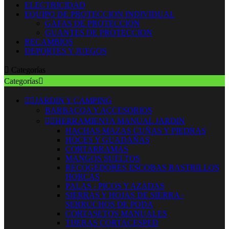
ELECTRICIDAD
EQUIPO DE PROTECCION INDIVIDUAL
GAFAS DE PROTECCION
GUANTES DE PROTECCION
RECAMBIOS
DEPORTES Y JUEGOS

Categorías
Categorías



JARDIN Y CAMPING
BARBACOA Y ACCESORIOS


HERRAMIENTA MANUAL JARDIN
HACHAS MAZAS CUÑAS Y PIEDRAS
HOCES Y GUADAÑAS
CORTARRAMAS
MANGOS SUELTOS
RECOGEDORES ESCOBAS RASTRILLOS
HORCAS
PALAS - PICOS Y AZADAS
SIERRAS Y HOJAS DE SIERRA -
SERRUCHOS DE PODA
CORTASETOS MANUALES
TIJERAS CORTACESPED