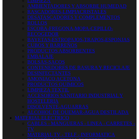
LIMPIEZA
AMBIENTADORES Y ABSORBE HUMEDAD
RASCADORES-LIMPIACRISTALES
DESATASCADORES Y COMPLEMENTOS
ROLLOS
ESCOBA-FREGONA-MOPA-CEPILLO-
RECOGEDOR
BAYETAS-ESTROPAJOS-TRAPOS-ESPONJAS
CUBOS Y BARREÑOS
PRODUCTOS ABSORBENTES
EMBALAJE
BOLSAS-SACOS
CONTENEDORES DE BASURA Y RECICLAJE
DESINFECTANTES
AMONIACO ACETONA
PRODUCTOS QUIMICOS
LIMPIEZA TEXTIL
ACCESORIOS SANITARIO INDUSTRIAL Y
HOSTELERIA
DISOLVENTE-AGUARRAS
ALCOHOL DE QUEMAR-AGUA DESTILADA
MATERIAL ELECTRICO
CABLES - MANGUERAS - LINEA - CARRETES -
TV
MATERIAL TV - TELF - INFORMATICA