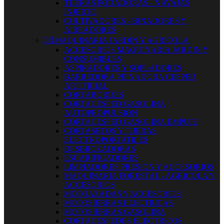
TIJERAS PODADORAS - NAVAJAS
INJERTO
CULTIVADORES - BINADORES Y
AIREADORES


MAQUINARIA JARDIN Y AGRICOLA
ACCESORIOS MAQUINARIA JARDIN Y
CONSUMIBLES
ASPIRADORES Y SOPLADORES
BARREDORA PEINADORA CESPED
ARTIFICIAL
CORTABORDES
CORTACESPED GASOLINA
AUTOPROPULSION
CORTACESPED GASOLINA EMPUJE
CORTASETOS Y TIJERAS
ELECTROPORTATILES
DESBROZADORAS
ESCARIFICADORES
LIMPIADORES PRESION Y ACCESORIOS
MAQUINARIA FORESTAL - AGRICOLA Y
ACCESORIOS
MOTOAZADAS Y ACCESORIOS
MOTOSIERRAS ELECTRICAS
MOTOSIERRAS GASOLINA
CORTACESPEDES ELECTRICOS