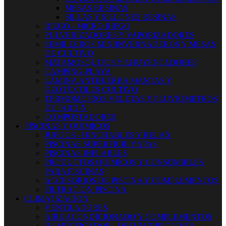
MESAS RESINAS
SILLAS Y SILLONES RESINAS
RIEGO - MICRO RIEGO
PULVERIZADORES Y VAPORIZADORES
SEMILLEROS MINIINVERNADEROS Y MESAS
DE CULTIVO
MATAMOSQUITOS Y AHUYENTADORES
CAMPING-PLAYA
LÁMINA ANTIHIERBA MANTAS Y
GEOTÉXTILES CULTIVO
TERMOMETROS VELETAS Y PLUVIÓMETROS
DE JARDÍN
COMPOSTADORES
PISCINAS Y QUIMICOS
JUEGOS - HINCHABLES Y RELAX
PISCINAS SUPERFICIE Y SPAS
PISCINAS INFLABLES
PRODUCTOS QUIMICOS Y CONSUMIBLES
PARA PISCINAS
ACCESORIOS DE PISCINA Y COMPLEMENTOS
FILTRACION PISCINA
CLIMATIZACION
VENTILADORES
AIRE ACONDICIONADO Y COMPLEMENTOS
HUMIDIFICADOR - DESUMIDIFICADOR -