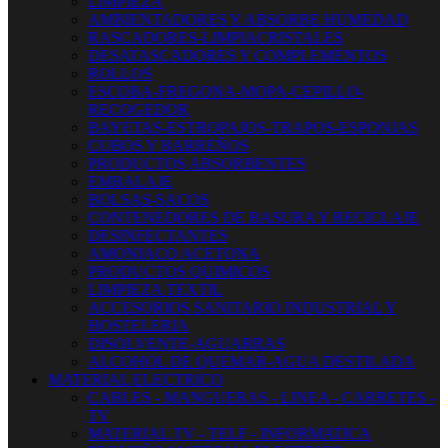
LIMPIEZA
AMBIENTADORES Y ABSORBE HUMEDAD
RASCADORES-LIMPIACRISTALES
DESATASCADORES Y COMPLEMENTOS
ROLLOS
ESCOBA-FREGONA-MOPA-CEPILLO-
RECOGEDOR
BAYETAS-ESTROPAJOS-TRAPOS-ESPONJAS
CUBOS Y BARREÑOS
PRODUCTOS ABSORBENTES
EMBALAJE
BOLSAS-SACOS
CONTENEDORES DE BASURA Y RECICLAJE
DESINFECTANTES
AMONIACO ACETONA
PRODUCTOS QUIMICOS
LIMPIEZA TEXTIL
ACCESORIOS SANITARIO INDUSTRIAL Y
HOSTELERIA
DISOLVENTE-AGUARRAS
ALCOHOL DE QUEMAR-AGUA DESTILADA
MATERIAL ELECTRICO
CABLES - MANGUERAS - LINEA - CARRETES -
TV
MATERIAL TV - TELF - INFORMATICA