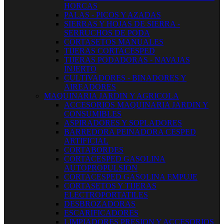
HORCAS
PALAS - PICOS Y AZADAS
SIERRAS Y HOJAS DE SIERRA -
SERRUCHOS DE PODA
CORTASETOS MANUALES
TIJERAS CORTACESPED
TIJERAS PODADORAS - NAVAJAS
INJERTO
CULTIVADORES - BINADORES Y
AIREADORES
MAQUINARIA JARDIN Y AGRICOLA
ACCESORIOS MAQUINARIA JARDIN Y
CONSUMIBLES
ASPIRADORES Y SOPLADORES
BARREDORA PEINADORA CESPED
ARTIFICIAL
CORTABORDES
CORTACESPED GASOLINA
AUTOPROPULSION
CORTACESPED GASOLINA EMPUJE
CORTASETOS Y TIJERAS
ELECTROPORTATILES
DESBROZADORAS
ESCARIFICADORES
LIMPIADORES PRESION Y ACCESORIOS