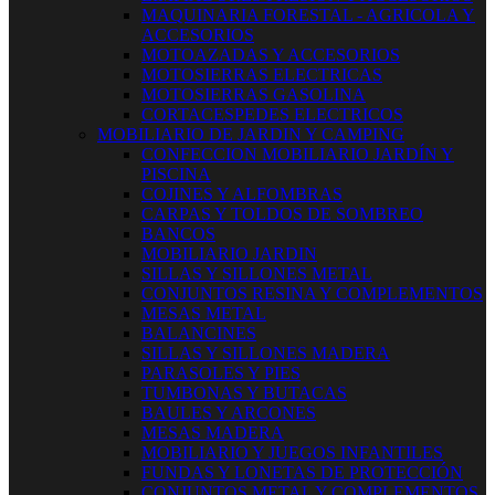
MAQUINARIA FORESTAL - AGRICOLA Y
ACCESORIOS
MOTOAZADAS Y ACCESORIOS
MOTOSIERRAS ELECTRICAS
MOTOSIERRAS GASOLINA
CORTACESPEDES ELECTRICOS
MOBILIARIO DE JARDIN Y CAMPING
CONFECCION MOBILIARIO JARDÍN Y
PISCINA
COJINES Y ALFOMBRAS
CARPAS Y TOLDOS DE SOMBREO
BANCOS
MOBILIARIO JARDIN
SILLAS Y SILLONES METAL
CONJUNTOS RESINA Y COMPLEMENTOS
MESAS METAL
BALANCINES
SILLAS Y SILLONES MADERA
PARASOLES Y PIES
TUMBONAS Y BUTACAS
BAULES Y ARCONES
MESAS MADERA
MOBILIARIO Y JUEGOS INFANTILES
FUNDAS Y LONETAS DE PROTECCIÓN
CONJUNTOS METAL Y COMPLEMENTOS