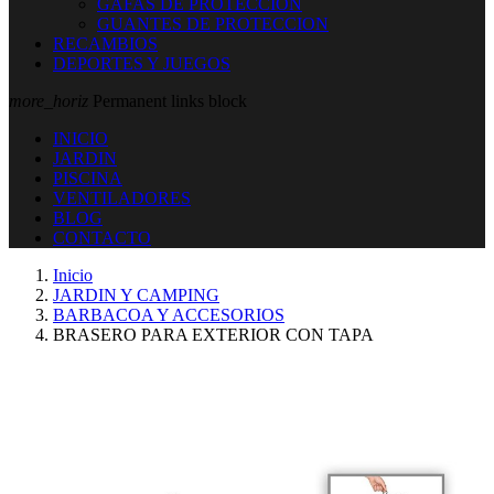
GAFAS DE PROTECCION
GUANTES DE PROTECCION
RECAMBIOS
DEPORTES Y JUEGOS
more_horiz
Permanent links block
INICIO
JARDIN
PISCINA
VENTILADORES
BLOG
CONTACTO
Inicio
JARDIN Y CAMPING
BARBACOA Y ACCESORIOS
BRASERO PARA EXTERIOR CON TAPA