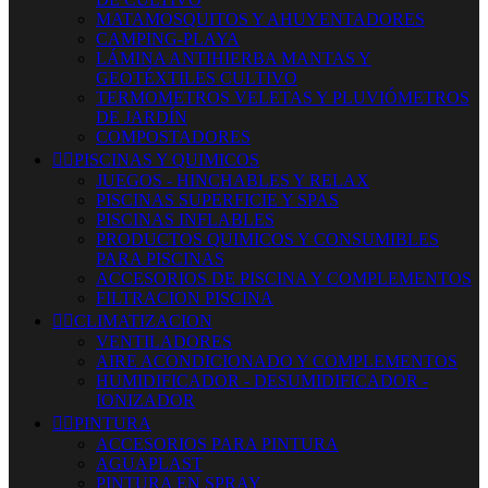
MATAMOSQUITOS Y AHUYENTADORES
CAMPING-PLAYA
LÁMINA ANTIHIERBA MANTAS Y
GEOTÉXTILES CULTIVO
TERMOMETROS VELETAS Y PLUVIÓMETROS
DE JARDÍN
COMPOSTADORES


PISCINAS Y QUIMICOS
JUEGOS - HINCHABLES Y RELAX
PISCINAS SUPERFICIE Y SPAS
PISCINAS INFLABLES
PRODUCTOS QUIMICOS Y CONSUMIBLES
PARA PISCINAS
ACCESORIOS DE PISCINA Y COMPLEMENTOS
FILTRACION PISCINA


CLIMATIZACION
VENTILADORES
AIRE ACONDICIONADO Y COMPLEMENTOS
HUMIDIFICADOR - DESUMIDIFICADOR -
IONIZADOR


PINTURA
ACCESORIOS PARA PINTURA
AGUAPLAST
PINTURA EN SPRAY