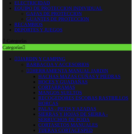
ELECTRICIDAD
EQUIPO DE PROTECCION INDIVIDUAL
GAFAS DE PROTECCION
GUANTES DE PROTECCION
RECAMBIOS
DEPORTES Y JUEGOS

Categorías
Categorías



JARDIN Y CAMPING
BARBACOA Y ACCESORIOS


HERRAMIENTA MANUAL JARDIN
HACHAS MAZAS CUÑAS Y PIEDRAS
HOCES Y GUADAÑAS
CORTARRAMAS
MANGOS SUELTOS
RECOGEDORES ESCOBAS RASTRILLOS
HORCAS
PALAS - PICOS Y AZADAS
SIERRAS Y HOJAS DE SIERRA -
SERRUCHOS DE PODA
CORTASETOS MANUALES
TIJERAS CORTACESPED