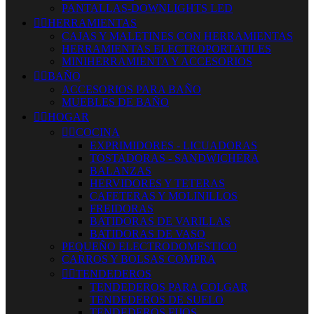
PANTALLAS-DOWNLIGHTS LED


HERRAMIENTAS
CAJAS Y MALETINES CON HERRAMIENTAS
HERRAMIENTAS ELECTROPORTATILES
MINIHERRAMIENTA Y ACCESORIOS


BAÑO
ACCESORIOS PARA BAÑO
MUEBLES DE BAÑO


HOGAR


COCINA
EXPRIMIDORES - LICUADORAS
TOSTADORAS - SANDWICHERA
BALANZAS
HERVIDORES Y TETERAS
CAFETERAS Y MOLINILLOS
FREIDORAS
BATIDORAS DE VARILLAS
BATIDORAS DE VASO
PEQUEÑO ELECTRODOMESTICO
CARROS Y BOLSAS COMPRA


TENDEDEROS
TENDEDEROS PARA COLGAR
TENDEDEROS DE SUELO
TENDEDEROS FIJOS