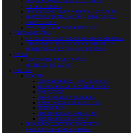
PEQUEÑO MATERIAL ELECTRICO
EXTRACTORES
PROLONGACIONES Y ENROLLACABLES
MATERIAL INSTALACIÓN - MINI CANAL
ANTENAS TV
PANTALLAS-DOWNLIGHTS LED
HERRAMIENTAS
CAJAS Y MALETINES CON HERRAMIENTAS
HERRAMIENTAS ELECTROPORTATILES
MINIHERRAMIENTA Y ACCESORIOS
BAÑO
ACCESORIOS PARA BAÑO
MUEBLES DE BAÑO
HOGAR
COCINA
EXPRIMIDORES - LICUADORAS
TOSTADORAS - SANDWICHERA
BALANZAS
HERVIDORES Y TETERAS
CAFETERAS Y MOLINILLOS
FREIDORAS
BATIDORAS DE VARILLAS
BATIDORAS DE VASO
PEQUEÑO ELECTRODOMESTICO
CARROS Y BOLSAS COMPRA