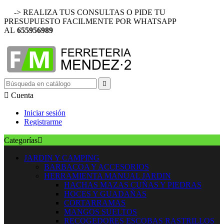
-> REALIZA TUS CONSULTAS O PIDE TU
PRESUPUESTO FACILMENTE POR WHATSAPP
AL
655956989


Cuenta
Iniciar sesión
Registrarme
Categorías

JARDIN Y CAMPING
BARBACOA Y ACCESORIOS
HERRAMIENTA MANUAL JARDIN
HACHAS MAZAS CUÑAS Y PIEDRAS
HOCES Y GUADAÑAS
CORTARRAMAS
MANGOS SUELTOS
RECOGEDORES ESCOBAS RASTRILLOS