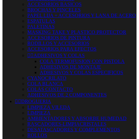
ACCESORIOS BASICOS
BROCHAS Y PINCELES
PAPEL LIJA + ACCESORIOS Y LANA DE ACERO
ESPATULAS
PALETINAS
MASKING TAKE Y PLASTICO PROTECTOR
ACCESORIOS DE PINTURA
RODILLOS Y ACCESORIOS
ACCESORIOS PARA EFECTOS


ADHESIVOS Y COLAS
COLA TERMOFUSION CON PISTOLA
ADHESIVOS DE MONTAJE
ADHESIVOS Y COLAS ESPECIFICOS
CYANOCRILATO
COLA BLANCA
COLAS CONTACTO
ADHESIVOS DE 2 COMPONENTES


DROGUERIA
LIMPIEZA VILEDA
LIMPIEZA
AMBIENTADORES Y ABSORBE HUMEDAD
RASCADORES-LIMPIACRISTALES
DESATASCADORES Y COMPLEMENTOS
ROLLOS