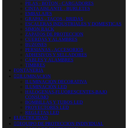
PILAS - BOTON - CARGADORES
CINTA AISLANTE - BURLETES
EMBALAJES
GRAPAS - TACOS - BRIDAS
ESCALERAS INDUSTRIALES Y DOMESTICAS
SIMON RACK
ZAPATOS DE PROTECCION
CUERDAS Y ALAMBRES
BUZONES
PERSIANAS - ACCESORIOS
ADHESIVOS Y SELLADORES
CABLES Y ALAMBRES
TIMBRES
FONTANERIA


ILUMINACION
ILUMINACION DECORATIVA
ILUMINACIÓN LED
HALOGENAS-FLUORESCENTES-BAJO
CONSUMO
BOMBILLAS Y TUBOS LED
PROYECTORES LED
REGLETAS LED
ELECTRICIDAD


EQUIPO DE PROTECCION INDIVIDUAL