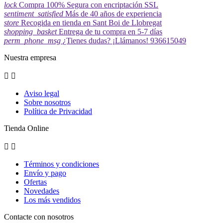
lock
Compra 100% Segura con encriptación SSL
sentiment_satisfied
Más de 40 años de experiencia
store
Recogida en tienda en Sant Boi de Llobregat
shopping_basket
Entrega de tu compra en 5-7 días
perm_phone_msg
¿Tienes dudas? ¡Llámanos! 936615049
Nuestra empresa


Aviso legal
Sobre nosotros
Política de Privacidad
Tienda Online


Términos y condiciones
Envío y pago
Ofertas
Novedades
Los más vendidos
Contacte con nosotros