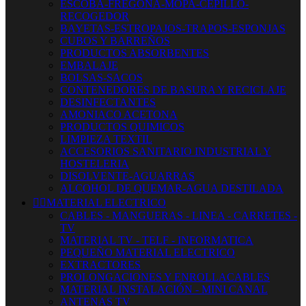
ESCOBA-FREGONA-MOPA-CEPILLO-
RECOGEDOR
BAYETAS-ESTROPAJOS-TRAPOS-ESPONJAS
CUBOS Y BARREÑOS
PRODUCTOS ABSORBENTES
EMBALAJE
BOLSAS-SACOS
CONTENEDORES DE BASURA Y RECICLAJE
DESINFECTANTES
AMONIACO ACETONA
PRODUCTOS QUIMICOS
LIMPIEZA TEXTIL
ACCESORIOS SANITARIO INDUSTRIAL Y
HOSTELERIA
DISOLVENTE-AGUARRAS
ALCOHOL DE QUEMAR-AGUA DESTILADA


MATERIAL ELECTRICO
CABLES - MANGUERAS - LINEA - CARRETES -
TV
MATERIAL TV - TELF - INFORMATICA
PEQUEÑO MATERIAL ELECTRICO
EXTRACTORES
PROLONGACIONES Y ENROLLACABLES
MATERIAL INSTALACIÓN - MINI CANAL
ANTENAS TV