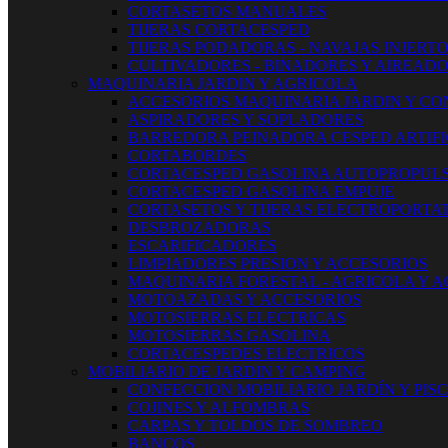
CORTASETOS MANUALES
TIJERAS CORTACESPED
TIJERAS PODADORAS - NAVAJAS INJERT
CULTIVADORES - BINADORES Y AIREAD
MAQUINARIA JARDIN Y AGRICOLA
ACCESORIOS MAQUINARIA JARDIN Y CO
ASPIRADORES Y SOPLADORES
BARREDORA PEINADORA CESPED ARTIFI
CORTABORDES
CORTACESPED GASOLINA AUTOPROPUL
CORTACESPED GASOLINA EMPUJE
CORTASETOS Y TIJERAS ELECTROPORTAT
DESBROZADORAS
ESCARIFICADORES
LIMPIADORES PRESION Y ACCESORIOS
MAQUINARIA FORESTAL - AGRICOLA Y 
MOTOAZADAS Y ACCESORIOS
MOTOSIERRAS ELECTRICAS
MOTOSIERRAS GASOLINA
CORTACESPEDES ELECTRICOS
MOBILIARIO DE JARDIN Y CAMPING
CONFECCION MOBILIARIO JARDÍN Y PIS
COJINES Y ALFOMBRAS
CARPAS Y TOLDOS DE SOMBREO
BANCOS