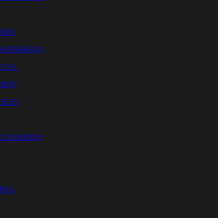
O
ORES
NSUMIBLES
CIAL
SION
ILES
ACCESORIOS
CINA