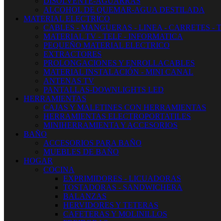
DISOLVENTE-AGUARRAS
ALCOHOL DE QUEMAR-AGUA DESTILADA
MATERIAL ELECTRICO
CABLES - MANGUERAS - LINEA - CARRETES - 
MATERIAL TV - TELF - INFORMATICA
PEQUEÑO MATERIAL ELECTRICO
EXTRACTORES
PROLONGACIONES Y ENROLLACABLES
MATERIAL INSTALACIÓN - MINI CANAL
ANTENAS TV
PANTALLAS-DOWNLIGHTS LED
HERRAMIENTAS
CAJAS Y MALETINES CON HERRAMIENTAS
HERRAMIENTAS ELECTROPORTATILES
MINIHERRAMIENTA Y ACCESORIOS
BAÑO
ACCESORIOS PARA BAÑO
MUEBLES DE BAÑO
HOGAR
COCINA
EXPRIMIDORES - LICUADORAS
TOSTADORAS - SANDWICHERA
BALANZAS
HERVIDORES Y TETERAS
CAFETERAS Y MOLINILLOS