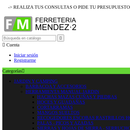
-> REALIZA TUS CONSULTAS O PIDE TU PRESUPUESTO


Cuenta
Iniciar sesión
Registrarme
Categorías

JARDIN Y CAMPING
BARBACOA Y ACCESORIOS
HERRAMIENTA MANUAL JARDIN
HACHAS MAZAS CUÑAS Y PIEDRAS
HOCES Y GUADAÑAS
CORTARRAMAS
MANGOS SUELTOS
RECOGEDORES ESCOBAS RASTRILLOS 
PALAS - PICOS Y AZADAS
SIERRAS Y HOJAS DE SIERRA - SERRUCH