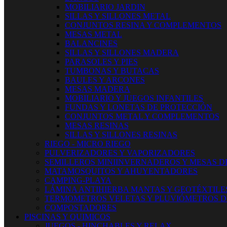
MOBILIARIO JARDIN
SILLAS Y SILLONES METAL
CONJUNTOS RESINA Y COMPLEMENTOS
MESAS METAL
BALANCINES
SILLAS Y SILLONES MADERA
PARASOLES Y PIES
TUMBONAS Y BUTACAS
BAULES Y ARCONES
MESAS MADERA
MOBILIARIO Y JUEGOS INFANTILES
FUNDAS Y LONETAS DE PROTECCIÓN
CONJUNTOS METAL Y COMPLEMENTOS
MESAS RESINAS
SILLAS Y SILLONES RESINAS
RIEGO - MICRO RIEGO
PULVERIZADORES Y VAPORIZADORES
SEMILLEROS MINIINVERNADEROS Y MESAS D
MATAMOSQUITOS Y AHUYENTADORES
CAMPING-PLAYA
LÁMINA ANTIHIERBA MANTAS Y GEOTÉXTILE
TERMOMETROS VELETAS Y PLUVIÓMETROS D
COMPOSTADORES
PISCINAS Y QUIMICOS
JUEGOS - HINCHABLES Y RELAX