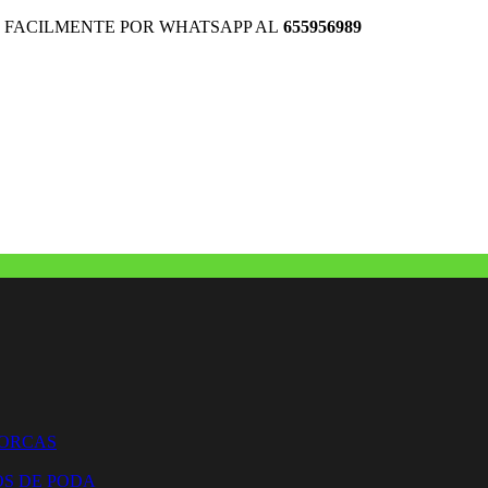
 FACILMENTE POR WHATSAPP AL
655956989
HORCAS
OS DE PODA