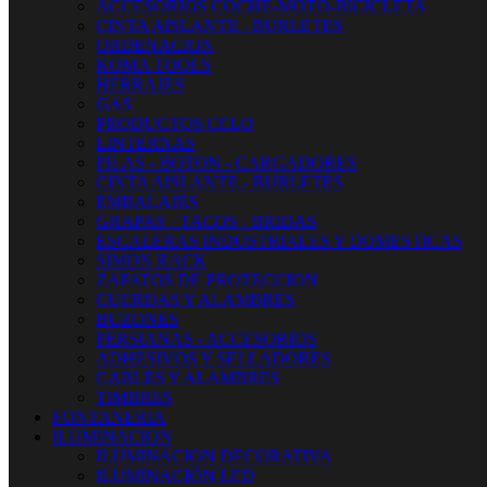
ACCESORIOS COCHE-MOTO-BICICLETA
CINTA AISLANTE - BURLETES
ORDENACION
KOMA TOOLS
HERRAJES
GAS
PRODUCTOS CELO
LINTERNAS
PILAS - BOTON - CARGADORES
CINTA AISLANTE - BURLETES
EMBALAJES
GRAPAS - TACOS - BRIDAS
ESCALERAS INDUSTRIALES Y DOMESTICAS
SIMON RACK
ZAPATOS DE PROTECCION
CUERDAS Y ALAMBRES
BUZONES
PERSIANAS - ACCESORIOS
ADHESIVOS Y SELLADORES
CABLES Y ALAMBRES
TIMBRES
FONTANERIA
ILUMINACION
ILUMINACION DECORATIVA
ILUMINACIÓN LED