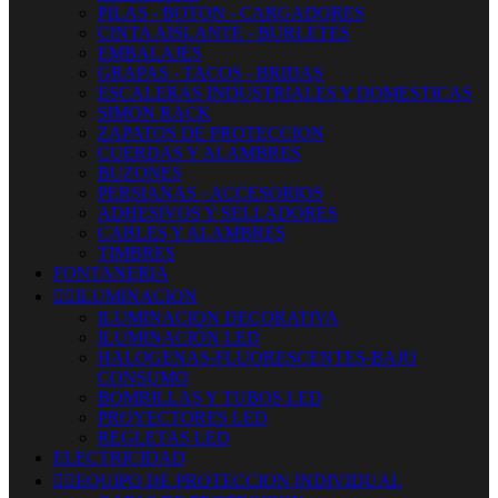
PILAS - BOTON - CARGADORES
CINTA AISLANTE - BURLETES
EMBALAJES
GRAPAS - TACOS - BRIDAS
ESCALERAS INDUSTRIALES Y DOMESTICAS
SIMON RACK
ZAPATOS DE PROTECCION
CUERDAS Y ALAMBRES
BUZONES
PERSIANAS - ACCESORIOS
ADHESIVOS Y SELLADORES
CABLES Y ALAMBRES
TIMBRES
FONTANERIA


ILUMINACION
ILUMINACION DECORATIVA
ILUMINACIÓN LED
HALOGENAS-FLUORESCENTES-BAJO
CONSUMO
BOMBILLAS Y TUBOS LED
PROYECTORES LED
REGLETAS LED
ELECTRICIDAD


EQUIPO DE PROTECCION INDIVIDUAL