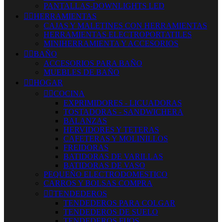
PANTALLAS-DOWNLIGHTS LED


HERRAMIENTAS
CAJAS Y MALETINES CON HERRAMIENTAS
HERRAMIENTAS ELECTROPORTATILES
MINIHERRAMIENTA Y ACCESORIOS


BAÑO
ACCESORIOS PARA BAÑO
MUEBLES DE BAÑO


HOGAR


COCINA
EXPRIMIDORES - LICUADORAS
TOSTADORAS - SANDWICHERA
BALANZAS
HERVIDORES Y TETERAS
CAFETERAS Y MOLINILLOS
FREIDORAS
BATIDORAS DE VARILLAS
BATIDORAS DE VASO
PEQUEÑO ELECTRODOMESTICO
CARROS Y BOLSAS COMPRA


TENDEDEROS
TENDEDEROS PARA COLGAR
TENDEDEROS DE SUELO
TENDEDEROS FIJOS