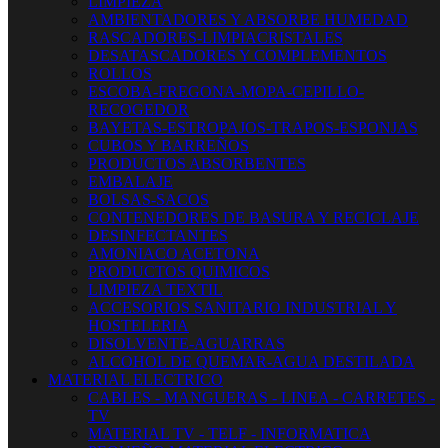
LIMPIEZA
AMBIENTADORES Y ABSORBE HUMEDAD
RASCADORES-LIMPIACRISTALES
DESATASCADORES Y COMPLEMENTOS
ROLLOS
ESCOBA-FREGONA-MOPA-CEPILLO-
RECOGEDOR
BAYETAS-ESTROPAJOS-TRAPOS-ESPONJAS
CUBOS Y BARREÑOS
PRODUCTOS ABSORBENTES
EMBALAJE
BOLSAS-SACOS
CONTENEDORES DE BASURA Y RECICLAJE
DESINFECTANTES
AMONIACO ACETONA
PRODUCTOS QUIMICOS
LIMPIEZA TEXTIL
ACCESORIOS SANITARIO INDUSTRIAL Y
HOSTELERIA
DISOLVENTE-AGUARRAS
ALCOHOL DE QUEMAR-AGUA DESTILADA
MATERIAL ELECTRICO
CABLES - MANGUERAS - LINEA - CARRETES -
TV
MATERIAL TV - TELF - INFORMATICA