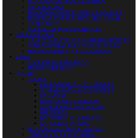
PEQUEÑO MATERIAL ELECTRICO
EXTRACTORES
PROLONGACIONES Y ENROLLACABLES
MATERIAL INSTALACIÓN - MINI CANAL
ANTENAS TV
PANTALLAS-DOWNLIGHTS LED
HERRAMIENTAS
CAJAS Y MALETINES CON HERRAMIENTAS
HERRAMIENTAS ELECTROPORTATILES
MINIHERRAMIENTA Y ACCESORIOS
BAÑO
ACCESORIOS PARA BAÑO
MUEBLES DE BAÑO
HOGAR
COCINA
EXPRIMIDORES - LICUADORAS
TOSTADORAS - SANDWICHERA
BALANZAS
HERVIDORES Y TETERAS
CAFETERAS Y MOLINILLOS
FREIDORAS
BATIDORAS DE VARILLAS
BATIDORAS DE VASO
PEQUEÑO ELECTRODOMESTICO
CARROS Y BOLSAS COMPRA