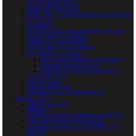
ACCESORIOS BASICOS
BROCHAS Y PINCELES
PAPEL LIJA + ACCESORIOS Y LANA DE ACERO
ESPATULAS
PALETINAS
MASKING TAKE Y PLASTICO PROTECTOR
ACCESORIOS DE PINTURA
RODILLOS Y ACCESORIOS
ACCESORIOS PARA EFECTOS


ADHESIVOS Y COLAS
COLA TERMOFUSION CON PISTOLA
ADHESIVOS DE MONTAJE
ADHESIVOS Y COLAS ESPECIFICOS
CYANOCRILATO
COLA BLANCA
COLAS CONTACTO
ADHESIVOS DE 2 COMPONENTES


DROGUERIA
LIMPIEZA VILEDA
LIMPIEZA
AMBIENTADORES Y ABSORBE HUMEDAD
RASCADORES-LIMPIACRISTALES
DESATASCADORES Y COMPLEMENTOS
ROLLOS