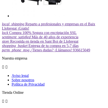
local_shipping
Reparto a profesionales y empresas en el Baix
Llobregat ¡Gratis!
lock
Compra 100% Segura con encriptación SSL
sentiment_satisfied
Más de 40 años de experiencia
store
Recogida en tienda en Sant Boi de Llobregat
shopping_basket
Entrega de tu compra en 5-7 días
perm_phone_msg
¿Tienes dudas? ¡Llámanos! 936615049
Nuestra empresa


Aviso legal
Sobre nosotros
Política de Privacidad
Tienda Online

