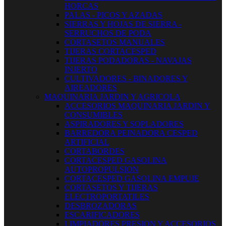
HORCAS
PALAS - PICOS Y AZADAS
SIERRAS Y HOJAS DE SIERRA -
SERRUCHOS DE PODA
CORTASETOS MANUALES
TIJERAS CORTACESPED
TIJERAS PODADORAS - NAVAJAS
INJERTO
CULTIVADORES - BINADORES Y
AIREADORES
MAQUINARIA JARDIN Y AGRICOLA
ACCESORIOS MAQUINARIA JARDIN Y
CONSUMIBLES
ASPIRADORES Y SOPLADORES
BARREDORA PEINADORA CESPED
ARTIFICIAL
CORTABORDES
CORTACESPED GASOLINA
AUTOPROPULSION
CORTACESPED GASOLINA EMPUJE
CORTASETOS Y TIJERAS
ELECTROPORTATILES
DESBROZADORAS
ESCARIFICADORES
LIMPIADORES PRESION Y ACCESORIOS