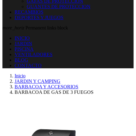
GAFAS DE PROTECCION
GUANTES DE PROTECCION
RECAMBIOS
DEPORTES Y JUEGOS
more_horiz
Permanent links block
INICIO
JARDIN
PISCINA
VENTILADORES
BLOG
CONTACTO
Inicio
JARDIN Y CAMPING
BARBACOA Y ACCESORIOS
BARBACOA DE GAS DE 3 FUEGOS