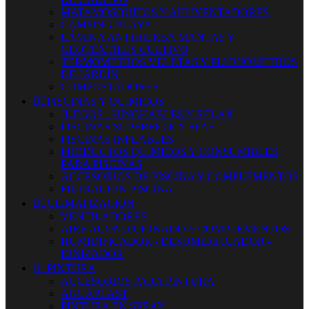
MATAMOSQUITOS Y AHUYENTADORES
CAMPING-PLAYA
LÁMINA ANTIHIERBA MANTAS Y
GEOTÉXTILES CULTIVO
TERMOMETROS VELETAS Y PLUVIÓMETROS
DE JARDÍN
COMPOSTADORES


PISCINAS Y QUIMICOS
JUEGOS - HINCHABLES Y RELAX
PISCINAS SUPERFICIE Y SPAS
PISCINAS INFLABLES
PRODUCTOS QUIMICOS Y CONSUMIBLES
PARA PISCINAS
ACCESORIOS DE PISCINA Y COMPLEMENTOS
FILTRACION PISCINA


CLIMATIZACION
VENTILADORES
AIRE ACONDICIONADO Y COMPLEMENTOS
HUMIDIFICADOR - DESUMIDIFICADOR -
IONIZADOR


PINTURA
ACCESORIOS PARA PINTURA
AGUAPLAST
PINTURA EN SPRAY