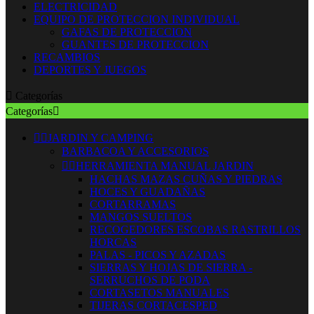
ELECTRICIDAD
EQUIPO DE PROTECCION INDIVIDUAL
GAFAS DE PROTECCION
GUANTES DE PROTECCION
RECAMBIOS
DEPORTES Y JUEGOS

Categorías
Categorías



JARDIN Y CAMPING
BARBACOA Y ACCESORIOS


HERRAMIENTA MANUAL JARDIN
HACHAS MAZAS CUÑAS Y PIEDRAS
HOCES Y GUADAÑAS
CORTARRAMAS
MANGOS SUELTOS
RECOGEDORES ESCOBAS RASTRILLOS
HORCAS
PALAS - PICOS Y AZADAS
SIERRAS Y HOJAS DE SIERRA -
SERRUCHOS DE PODA
CORTASETOS MANUALES
TIJERAS CORTACESPED