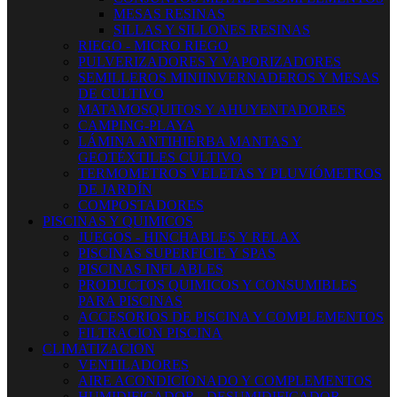
MESAS RESINAS
SILLAS Y SILLONES RESINAS
RIEGO - MICRO RIEGO
PULVERIZADORES Y VAPORIZADORES
SEMILLEROS MINIINVERNADEROS Y MESAS
DE CULTIVO
MATAMOSQUITOS Y AHUYENTADORES
CAMPING-PLAYA
LÁMINA ANTIHIERBA MANTAS Y
GEOTÉXTILES CULTIVO
TERMOMETROS VELETAS Y PLUVIÓMETROS
DE JARDÍN
COMPOSTADORES
PISCINAS Y QUIMICOS
JUEGOS - HINCHABLES Y RELAX
PISCINAS SUPERFICIE Y SPAS
PISCINAS INFLABLES
PRODUCTOS QUIMICOS Y CONSUMIBLES
PARA PISCINAS
ACCESORIOS DE PISCINA Y COMPLEMENTOS
FILTRACION PISCINA
CLIMATIZACION
VENTILADORES
AIRE ACONDICIONADO Y COMPLEMENTOS
HUMIDIFICADOR - DESUMIDIFICADOR -