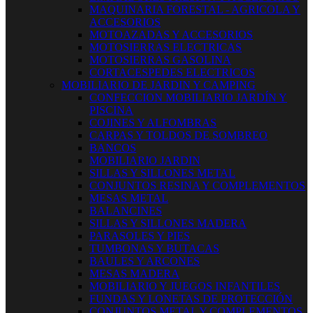
MAQUINARIA FORESTAL - AGRICOLA Y
ACCESORIOS
MOTOAZADAS Y ACCESORIOS
MOTOSIERRAS ELECTRICAS
MOTOSIERRAS GASOLINA
CORTACESPEDES ELECTRICOS
MOBILIARIO DE JARDIN Y CAMPING
CONFECCION MOBILIARIO JARDÍN Y
PISCINA
COJINES Y ALFOMBRAS
CARPAS Y TOLDOS DE SOMBREO
BANCOS
MOBILIARIO JARDIN
SILLAS Y SILLONES METAL
CONJUNTOS RESINA Y COMPLEMENTOS
MESAS METAL
BALANCINES
SILLAS Y SILLONES MADERA
PARASOLES Y PIES
TUMBONAS Y BUTACAS
BAULES Y ARCONES
MESAS MADERA
MOBILIARIO Y JUEGOS INFANTILES
FUNDAS Y LONETAS DE PROTECCIÓN
CONJUNTOS METAL Y COMPLEMENTOS