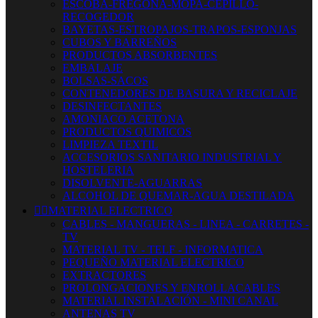
ESCOBA-FREGONA-MOPA-CEPILLO-
RECOGEDOR
BAYETAS-ESTROPAJOS-TRAPOS-ESPONJAS
CUBOS Y BARREÑOS
PRODUCTOS ABSORBENTES
EMBALAJE
BOLSAS-SACOS
CONTENEDORES DE BASURA Y RECICLAJE
DESINFECTANTES
AMONIACO ACETONA
PRODUCTOS QUIMICOS
LIMPIEZA TEXTIL
ACCESORIOS SANITARIO INDUSTRIAL Y
HOSTELERIA
DISOLVENTE-AGUARRAS
ALCOHOL DE QUEMAR-AGUA DESTILADA


MATERIAL ELECTRICO
CABLES - MANGUERAS - LINEA - CARRETES -
TV
MATERIAL TV - TELF - INFORMATICA
PEQUEÑO MATERIAL ELECTRICO
EXTRACTORES
PROLONGACIONES Y ENROLLACABLES
MATERIAL INSTALACIÓN - MINI CANAL
ANTENAS TV