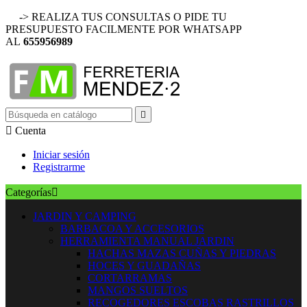
-> REALIZA TUS CONSULTAS O PIDE TU
PRESUPUESTO FACILMENTE POR WHATSAPP
AL
655956989


Cuenta
Iniciar sesión
Registrarme
Categorías

JARDIN Y CAMPING
BARBACOA Y ACCESORIOS
HERRAMIENTA MANUAL JARDIN
HACHAS MAZAS CUÑAS Y PIEDRAS
HOCES Y GUADAÑAS
CORTARRAMAS
MANGOS SUELTOS
RECOGEDORES ESCOBAS RASTRILLOS