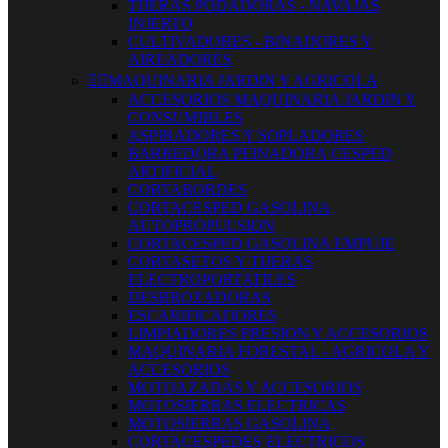
TIJERAS PODADORAS - NAVAJAS
INJERTO
CULTIVADORES - BINADORES Y
AIREADORES


MAQUINARIA JARDIN Y AGRICOLA
ACCESORIOS MAQUINARIA JARDIN Y
CONSUMIBLES
ASPIRADORES Y SOPLADORES
BARREDORA PEINADORA CESPED
ARTIFICIAL
CORTABORDES
CORTACESPED GASOLINA
AUTOPROPULSION
CORTACESPED GASOLINA EMPUJE
CORTASETOS Y TIJERAS
ELECTROPORTATILES
DESBROZADORAS
ESCARIFICADORES
LIMPIADORES PRESION Y ACCESORIOS
MAQUINARIA FORESTAL - AGRICOLA Y
ACCESORIOS
MOTOAZADAS Y ACCESORIOS
MOTOSIERRAS ELECTRICAS
MOTOSIERRAS GASOLINA
CORTACESPEDES ELECTRICOS